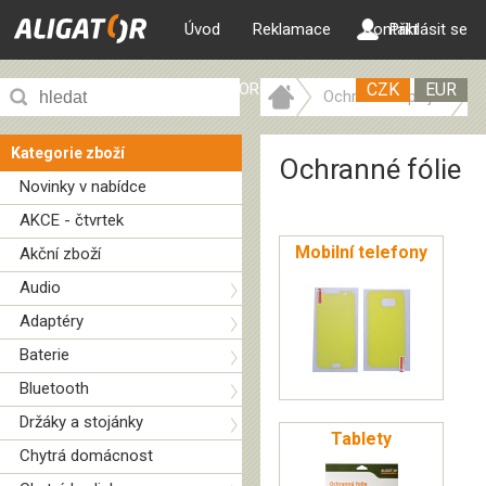
Úvod
Reklamace
Kontakt
Přihlásit se
ALIGATOR web
CZK
EUR
Ochrana displeje
Ochranné fólie
Kategorie zboží
Ochranné fólie
Novinky v nabídce
AKCE - čtvrtek
Mobilní telefony
Akční zboží
Audio
Adaptéry
Baterie
Bluetooth
Držáky a stojánky
Tablety
Chytrá domácnost