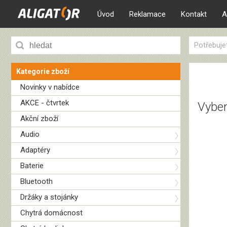
Úvod
Reklamace
Kontakt
A
Potřebuje
Kategorie zboží
Novinky v nabídce
AKCE - čtvrtek
Vyber
Akční zboží
Audio
Adaptéry
Baterie
Bluetooth
Držáky a stojánky
Chytrá domácnost