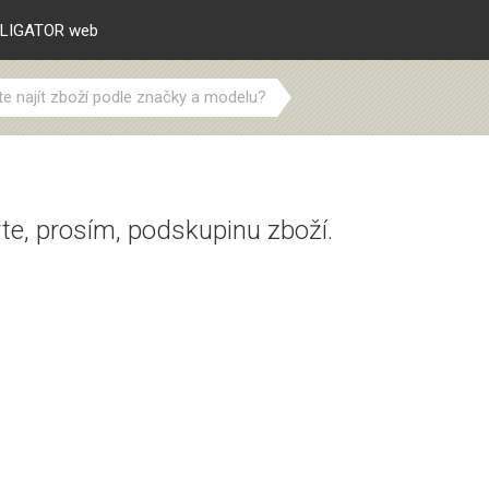
LIGATOR web
te najít zboží podle značky a modelu?
te, prosím, podskupinu zboží.