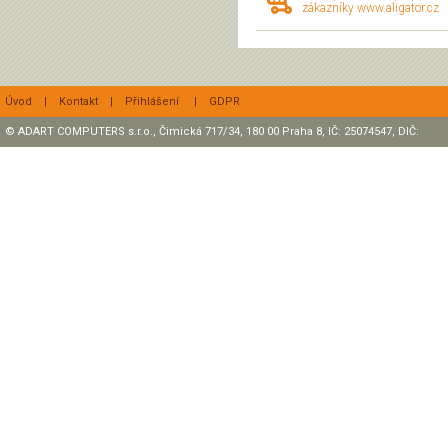
zákazníky www.aligator.cz
Úvod
|
Kontakt
|
Přihlášení
|
GDPR
© ADART COMPUTERS s.r.o., Čimická 717/34, 180 00 Praha 8, IČ: 25074547, DIČ:
CZ25074547 Zapsaná v OR, sp. zn.: C47307 u rejstříkového soudu v Praze