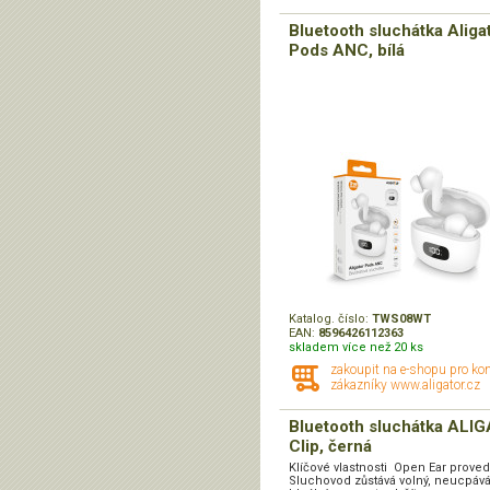
Bluetooth sluchátka Aliga
Pods ANC, bílá
Katalog. číslo:
TWS08WT
EAN:
8596426112363
skladem více než 20 ks
zakoupit na e-shopu pro ko
zákazníky www.aligator.cz
Bluetooth sluchátka ALI
Clip, černá
Klíčové vlastnosti Open Ear prove
Sluchovod zůstává volný, neucpává