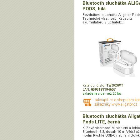
Bluetooth sluchátka ALI
PODS, bílá
Bezdrátová sluchátka Aligator Po
Technické vlastnosti Kapacita
akumulátoru Sluchátek:...
Katalog. číslo:
TWS03WT
EAN:
8595181194607
skladem více než 20 ks
zakoupit na e-shopu pro ko
zákazníky www.aligator.cz
Bluetooth sluchátka Aliga
Pods LITE, černá
Klíčové vlastnosti Miniaturní a lehk
Bluetooth 5.3, dosah 10 m Výdrž až
hodin Rychlé USB-C nabíjení Dotyko