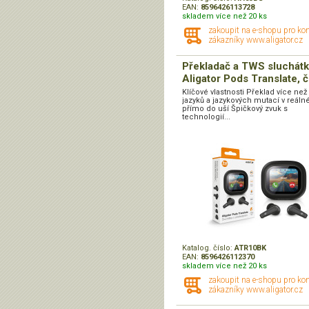
EAN:
8596426113728
skladem více než 20 ks
zakoupit na e-shopu pro ko
zákazníky www.aligator.cz
Překladač a TWS sluchátk
Aligator Pods Translate, 
Klíčové vlastnosti Překlad více než
jazyků a jazykových mutací v reál
přímo do uší Špičkový zvuk s
technologií...
Katalog. číslo:
ATR10BK
EAN:
8596426112370
skladem více než 20 ks
zakoupit na e-shopu pro ko
zákazníky www.aligator.cz