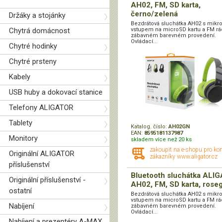
AH02, FM, SD karta,
černo/zelená
Držáky a stojánky
Bezdrátová sluchátka AH02 s mikr
Chytrá domácnost
vstupem na microSD kartu a FM rá
zábavném barevném provedení.
Ovládací...
Chytré hodinky
Chytré prsteny
Kabely
USB huby a dokovací stanice
Telefony ALIGATOR
Tablety
Katalog. číslo:
AH02GN
EAN:
8595181137987
Monitory
skladem více než 20 ks
zakoupit na e-shopu pro ko
Originální ALIGATOR
zákazníky www.aligator.cz
příslušenství
Bluetooth sluchátka ALI
Originální příslušenství -
AH02, FM, SD karta, rose
ostatní
Bezdrátová sluchátka AH02 s mikr
vstupem na microSD kartu a FM rá
Nabíjení
zábavném barevném provedení.
Ovládací...
Nabíjení a prezentéry A-MAX