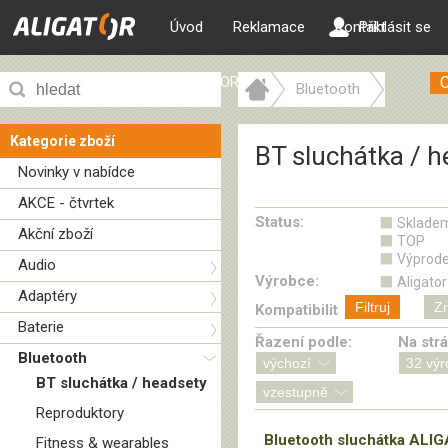
Úvod
Reklamace
Kontakt
Přihlásit se
ALIGATOR web
Bluetooth
BT sluchátka / headsety
Kategorie zboží
BT sluchátka / h
Novinky v nabídce
AKCE - čtvrtek
Status:
Sklade
Akční zboží
TOP
Výprode
Audio
Výrobce:
Aligator
Adaptéry
Filtruj
Zr
Kompatibilita:
Baterie
Řazení podle:
Na str
Bluetooth
BT sluchátka / headsety
Reproduktory
Bluetooth sluchátka ALI
Fitness & wearables