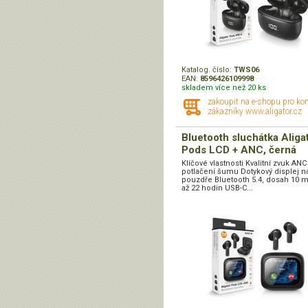
Katalog. číslo:
TWS06
EAN:
8596426109998
skladem více než 20 ks
zakoupit na e-shopu pro ko
zákazníky www.aligator.cz
Bluetooth sluchátka Aliga
Pods LCD + ANC, černá
Klíčové vlastnosti Kvalitní zvuk ANC
potlačení šumu Dotykový displej n
pouzdře Bluetooth 5.4, dosah 10 m
až 22 hodin USB-C...