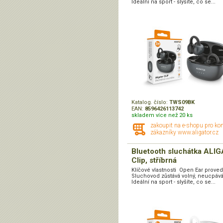
Ideální na sport - slyšíte, co se...
Katalog. číslo:
TWS09BK
EAN:
8596426113742
skladem více než 20 ks
zakoupit na e-shopu pro ko
zákazníky www.aligator.cz
Bluetooth sluchátka ALI
Clip, stříbrná
Klíčové vlastnosti Open Ear prove
Sluchovod zůstává volný, neucpává
Ideální na sport - slyšíte, co se...