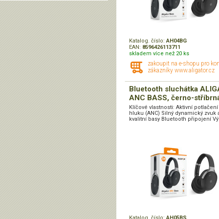
Katalog. číslo:
AH04BG
EAN:
8596426113711
skladem více než 20 ks
zakoupit na e-shopu pro ko
zákazníky www.aligator.cz
Bluetooth sluchátka ALI
ANC BASS, černo-stříbrn
Klíčové vlastnosti: Aktivní potlačení
hluku (ANC) Silný dynamický zvuk 
kvalitní basy Bluetooth připojení Výd
Katalog. číslo:
AH05BS