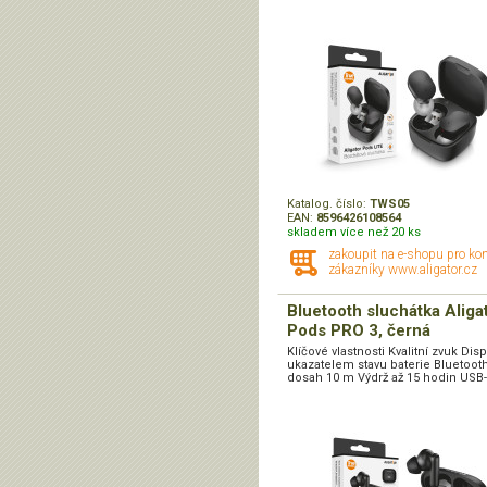
Katalog. číslo:
TWS05
EAN:
8596426108564
skladem více než 20 ks
zakoupit na e-shopu pro ko
zákazníky www.aligator.cz
Bluetooth sluchátka Aliga
Pods PRO 3, černá
Klíčové vlastnosti Kvalitní zvuk Disp
ukazatelem stavu baterie Bluetooth
dosah 10 m Výdrž až 15 hodin USB-C