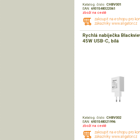
Katalog. číslo:
CHBV001
EAN:
6931548322061
zboží na cestě
zakoupit na e-shopu pro ko
zákazníky www.aligator.cz
Rychlá nabíječka Blackvi
45W USB-C, bílá
Katalog. číslo:
CHBV002
EAN:
6931548321996
zboží na cestě
zakoupit na e-shopu pro ko
zákazníky www.aligator.cz