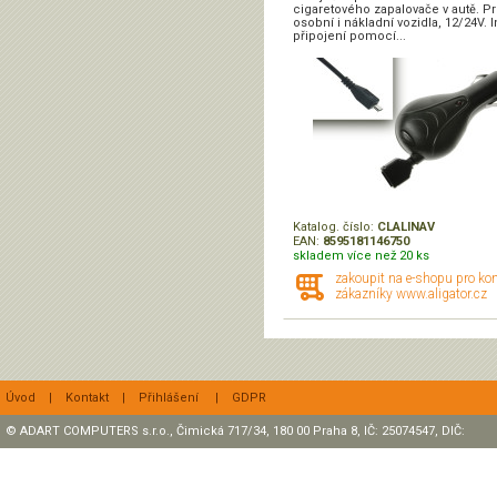
cigaretového zapalovače v autě. P
osobní i nákladní vozidla, 12/24V. 
připojení pomocí...
Katalog. číslo:
CLALINAV
EAN:
8595181146750
skladem více než 20 ks
zakoupit na e-shopu pro ko
zákazníky www.aligator.cz
Úvod
|
Kontakt
|
Přihlášení
|
GDPR
© ADART COMPUTERS s.r.o., Čimická 717/34, 180 00 Praha 8, IČ: 25074547, DIČ:
CZ25074547 Zapsaná v OR, sp. zn.: C47307 u rejstříkového soudu v Praze