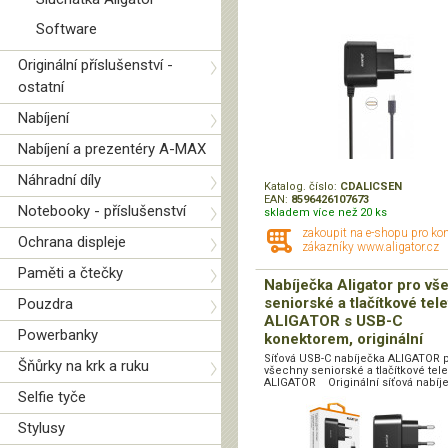
Software
Originální příslušenství -
ostatní
Nabíjení
Nabíjení a prezentéry A-MAX
Náhradní díly
Katalog. číslo:
CDALICSEN
EAN:
8596426107673
Notebooky - příslušenství
skladem více než 20 ks
zakoupit na e-shopu pro ko
Ochrana displeje
zákazníky www.aligator.cz
Paměti a čtečky
Nabíječka Aligator pro vš
seniorské a tlačítkové tel
Pouzdra
ALIGATOR s USB-C
Powerbanky
konektorem, originální
Síťová USB-C nabíječka ALIGATOR 
Šňůrky na krk a ruku
všechny seniorské a tlačítkové tel
ALIGATOR Originální síťová nabíje
Selfie tyče
Stylusy