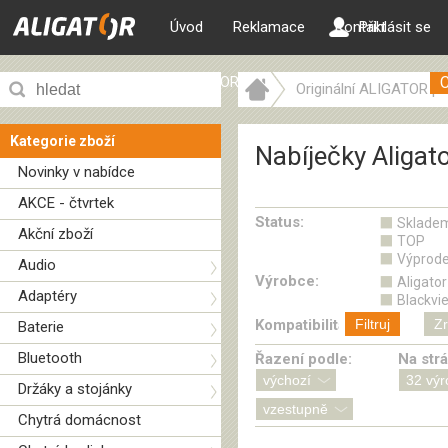
Úvod
Reklamace
Kontakt
Přihlásit se
ALIGATOR web
Originální ALIGATOR pří
Nabíječky Aligator
Kategorie zboží
Nabíječky Aligat
Novinky v nabídce
AKCE - čtvrtek
Status:
Sklade
Akční zboží
TOP
Výprode
Audio
Výrobce:
Aligator
Adaptéry
Blackvi
Kompatibilita:
Filtruj
Zr
Baterie
Bluetooth
Řazení podle:
Na str
Držáky a stojánky
Chytrá domácnost