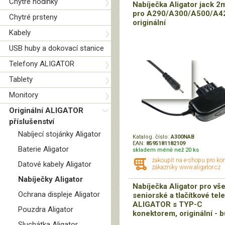
Chytré hodinky
Nabíječka Aligator jack 2
pro A290/A300/A500/A4
Chytré prsteny
originální
Kabely
USB huby a dokovací stanice
Telefony ALIGATOR
Tablety
Monitory
Originální ALIGATOR
příslušenství
Nabíjecí stojánky Aligator
Katalog. číslo:
A300NAB
EAN:
8595181182109
Baterie Aligator
skladem méně než 20 ks
zakoupit na e-shopu pro ko
Datové kabely Aligator
zákazníky www.aligator.cz
Nabíječky Aligator
Nabíječka Aligator pro vš
Ochrana displeje Aligator
seniorské a tlačítkové tel
ALIGATOR s TYP-C
Pouzdra Aligator
konektorem, originální - b
Sluchátka Aligator