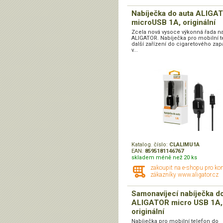
Nabíječka do auta ALIGA
microUSB 1A, originální
Zcela nová vysoce výkonná řada n
ALIGATOR. Nabíječka pro mobilní t
další zařízení do cigaretového za
v...
Katalog. číslo:
CLALIMU1A
EAN:
8595181146767
skladem méně než 20 ks
zakoupit na e-shopu pro ko
zákazníky www.aligator.cz
Samonavíjecí nabíječka d
ALIGATOR micro USB 1A,
originální
Nabíječka pro mobilní telefon do