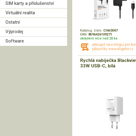
SIM karty a příslušenství
Virtuální realita
Ostatní
Katalog. číslo:
CHA0047
Výprodej
EAN:
8596426109271
skladem více než 20 ks
Software
zakoupit na e-shopu pro ko
zákazníky www.aligator.cz
Rychlá nabíječka Blackvi
33W USB-C, bílá