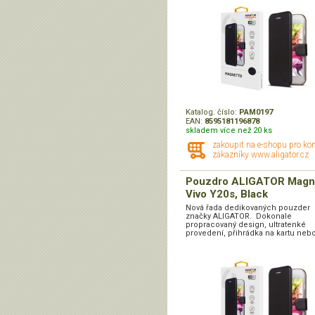
Katalog. číslo:
PAM0197
EAN:
8595181196878
skladem více než 20 ks
zakoupit na e-shopu pro ko
zákazníky www.aligator.cz
Pouzdro ALIGATOR Magn
Vivo Y20s, Black
Nová řada dedikovaných pouzder
značky ALIGATOR. Dokonale
propracovaný design, ultratenké
provedení, přihrádka na kartu nebo