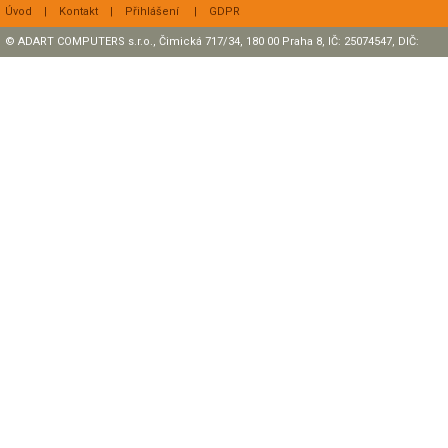
Úvod
|
Kontakt
|
Přihlášení
|
GDPR
© ADART COMPUTERS s.r.o., Čimická 717/34, 180 00 Praha 8, IČ: 25074547, DIČ:
CZ25074547 Zapsaná v OR, sp. zn.: C47307 u rejstříkového soudu v Praze