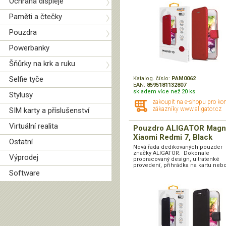
Ochrana displeje
Paměti a čtečky
Pouzdra
Powerbanky
Šňůrky na krk a ruku
Selfie tyče
Katalog. číslo:
PAM0062
EAN:
8595181132807
skladem více než 20 ks
Stylusy
zakoupit na e-shopu pro ko
zákazníky www.aligator.cz
SIM karty a příslušenství
Virtuální realita
Pouzdro ALIGATOR Magn
Xiaomi Redmi 7, Black
Ostatní
Nová řada dedikovaných pouzder
značky ALIGATOR. Dokonale
Výprodej
propracovaný design, ultratenké
provedení, přihrádka na kartu nebo
Software