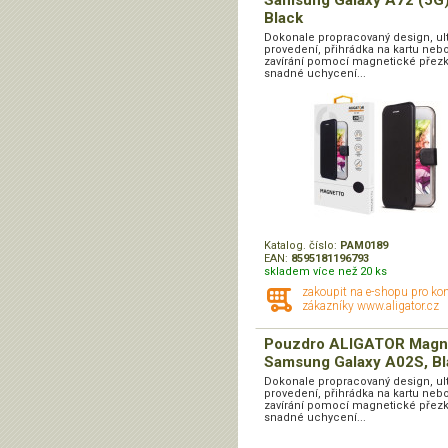
Samsung Galaxy A72 (5G)
Black
Dokonale propracovaný design, ul
provedení, přihrádka na kartu nebo 
zavírání pomocí magnetické přezk
snadné uchycení...
Katalog. číslo:
PAM0189
EAN:
8595181196793
skladem více než 20 ks
zakoupit na e-shopu pro ko
zákazníky www.aligator.cz
Pouzdro ALIGATOR Magn
Samsung Galaxy A02S, Bl
Dokonale propracovaný design, ul
provedení, přihrádka na kartu nebo 
zavírání pomocí magnetické přezk
snadné uchycení...