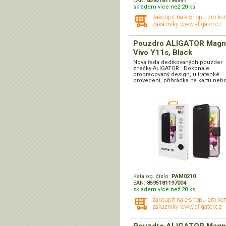
EAN:
8595181196991
skladem více než 20 ks
zakoupit na e-shopu pro ko
zákazníky www.aligator.cz
Pouzdro ALIGATOR Magn
Vivo Y11s, Black
Nová řada dedikovaných pouzder
značky ALIGATOR. Dokonale
propracovaný design, ultratenké
provedení, přihrádka na kartu nebo
Katalog. číslo:
PAM0210
EAN:
8595181197004
skladem více než 20 ks
zakoupit na e-shopu pro ko
zákazníky www.aligator.cz