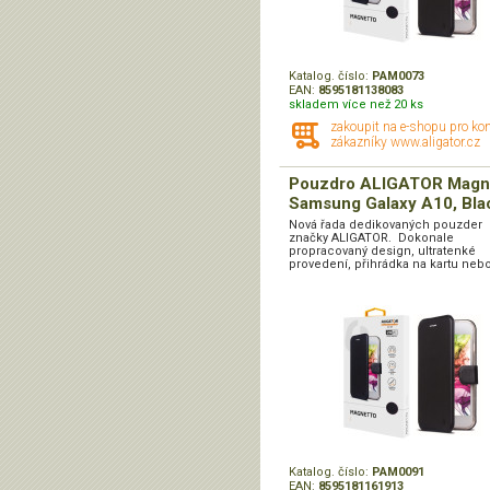
Katalog. číslo:
PAM0073
EAN:
8595181138083
skladem více než 20 ks
zakoupit na e-shopu pro ko
zákazníky www.aligator.cz
Pouzdro ALIGATOR Magn
Samsung Galaxy A10, Bla
Nová řada dedikovaných pouzder
značky ALIGATOR. Dokonale
propracovaný design, ultratenké
provedení, přihrádka na kartu nebo
Katalog. číslo:
PAM0091
EAN:
8595181161913