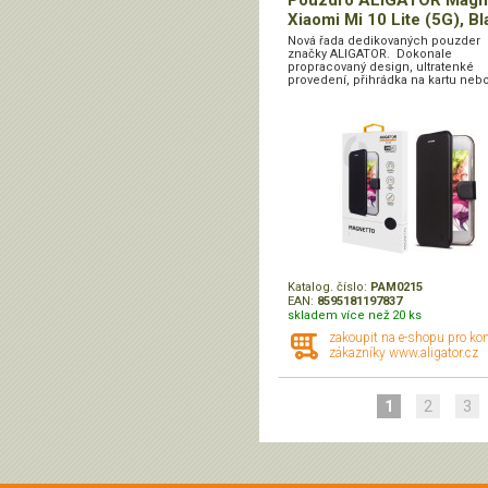
Pouzdro ALIGATOR Magn
Xiaomi Mi 10 Lite (5G), Bl
Nová řada dedikovaných pouzder
značky ALIGATOR. Dokonale
propracovaný design, ultratenké
provedení, přihrádka na kartu nebo
Katalog. číslo:
PAM0215
EAN:
8595181197837
skladem více než 20 ks
zakoupit na e-shopu pro ko
zákazníky www.aligator.cz
1
2
3