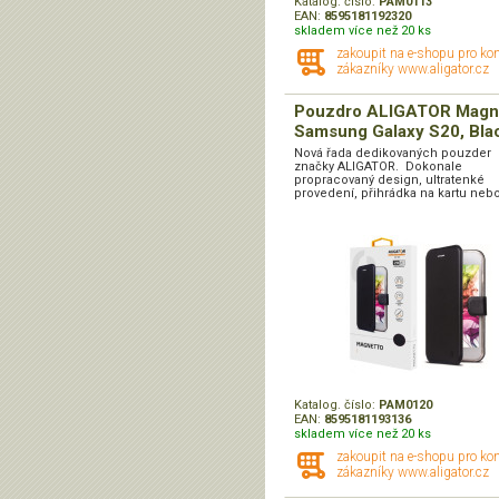
Katalog. číslo:
PAM0113
EAN:
8595181192320
skladem více než 20 ks
zakoupit na e-shopu pro ko
zákazníky www.aligator.cz
Pouzdro ALIGATOR Magn
Samsung Galaxy S20, Bla
Nová řada dedikovaných pouzder
značky ALIGATOR. Dokonale
propracovaný design, ultratenké
provedení, přihrádka na kartu nebo
Katalog. číslo:
PAM0120
EAN:
8595181193136
skladem více než 20 ks
zakoupit na e-shopu pro ko
zákazníky www.aligator.cz