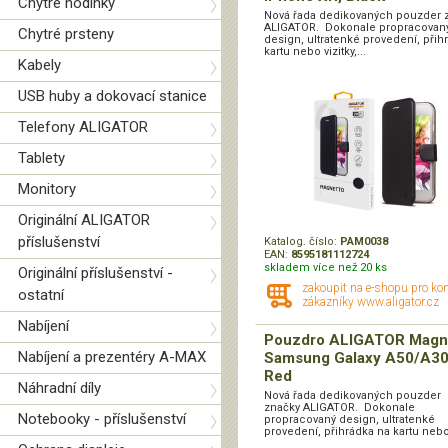
Chytré hodinky
Nová řada dedikovaných pouzder 
ALIGATOR. Dokonale propracovan
Chytré prsteny
design, ultratenké provedení, přih
kartu nebo vizitky,...
Kabely
USB huby a dokovací stanice
Telefony ALIGATOR
Tablety
Monitory
Originální ALIGATOR
příslušenství
Katalog. číslo:
PAM0038
EAN:
8595181112724
skladem více než 20 ks
Originální příslušenství -
zakoupit na e-shopu pro ko
ostatní
zákazníky www.aligator.cz
Nabíjení
Pouzdro ALIGATOR Magn
Nabíjení a prezentéry A-MAX
Samsung Galaxy A50/A30
Red
Náhradní díly
Nová řada dedikovaných pouzder
značky ALIGATOR. Dokonale
Notebooky - příslušenství
propracovaný design, ultratenké
provedení, přihrádka na kartu nebo