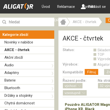
Úvod
Reklamace
Kontakt
Přihlásit se
ALIGATOR web
AKCE - čtvrtek
Kategorie zboží
AKCE - čtvrtek
Novinky v nabídce
AKCE - čtvrtek
Status:
Sklade
TOP
Akční zboží
Výprode
Výrobce:
Aligator
Audio
Kompatibilita:
Filtruj
Zr
Adaptéry
Baterie
Řazení podle:
Na str
Bluetooth
Držáky a stojánky
Chytrá domácnost
Pouzdro ALIGATOR Magn
iPhone XR, Black