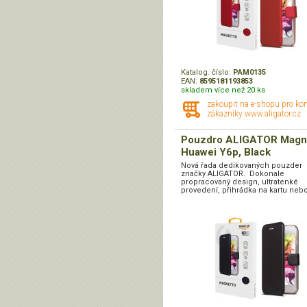
Katalog. číslo:
PAM0135
EAN:
8595181193853
skladem více než 20 ks
zakoupit na e-shopu pro ko
zákazníky www.aligator.cz
Pouzdro ALIGATOR Magn
Huawei Y6p, Black
Nová řada dedikovaných pouzder
značky ALIGATOR. Dokonale
propracovaný design, ultratenké
provedení, přihrádka na kartu nebo