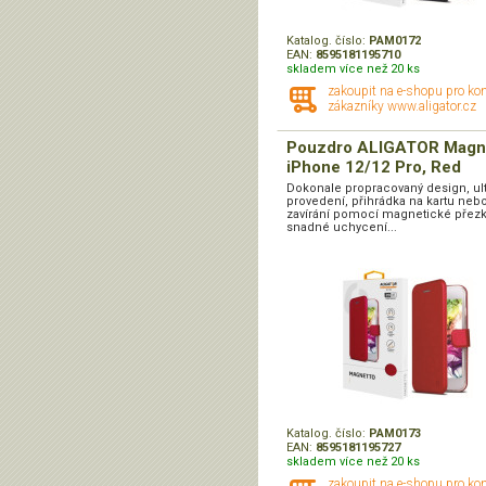
Katalog. číslo:
PAM0172
EAN:
8595181195710
skladem více než 20 ks
zakoupit na e-shopu pro ko
zákazníky www.aligator.cz
Pouzdro ALIGATOR Magn
iPhone 12/12 Pro, Red
Dokonale propracovaný design, ul
provedení, přihrádka na kartu nebo 
zavírání pomocí magnetické přezk
snadné uchycení...
Katalog. číslo:
PAM0173
EAN:
8595181195727
skladem více než 20 ks
zakoupit na e-shopu pro ko