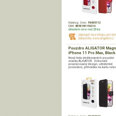
Katalog. číslo:
PAM0112
EAN:
8595181192313
skladem více než 20 ks
zakoupit na e-shopu pro ko
zákazníky www.aligator.cz
Pouzdro ALIGATOR Magn
iPhone 11 Pro Max, Black
Nová řada dedikovaných pouzder
značky ALIGATOR. Dokonale
propracovaný design, ultratenké
provedení, přihrádka na kartu nebo