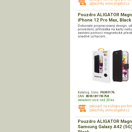
zákazníky www.aligator.cz
Pouzdro ALIGATOR Magn
iPhone 12 Pro Max, Black
Dokonale propracovaný design, ul
provedení, přihrádka na kartu nebo 
zavírání pomocí magnetické přezk
snadné uchycení...
Katalog. číslo:
PAM0176
EAN:
8595181195758
skladem více než 20 ks
zakoupit na e-shopu pro ko
zákazníky www.aligator.cz
Pouzdro ALIGATOR Magn
Samsung Galaxy A42 (5G)