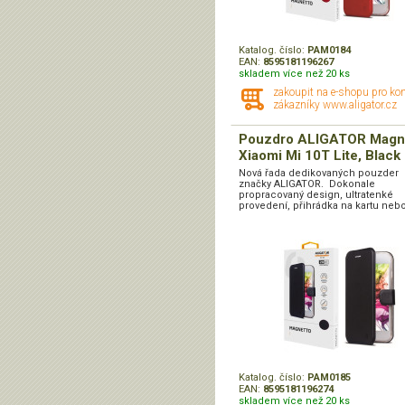
Katalog. číslo:
PAM0184
EAN:
8595181196267
skladem více než 20 ks
zakoupit na e-shopu pro ko
zákazníky www.aligator.cz
Pouzdro ALIGATOR Magn
Xiaomi Mi 10T Lite, Black
Nová řada dedikovaných pouzder
značky ALIGATOR. Dokonale
propracovaný design, ultratenké
provedení, přihrádka na kartu nebo
Katalog. číslo:
PAM0185
EAN:
8595181196274
skladem více než 20 ks