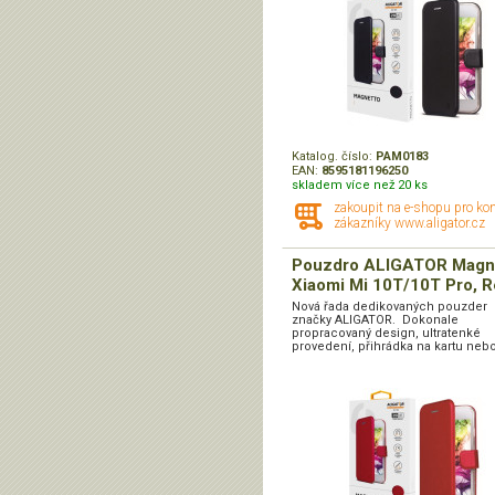
Katalog. číslo:
PAM0183
EAN:
8595181196250
skladem více než 20 ks
zakoupit na e-shopu pro ko
zákazníky www.aligator.cz
Pouzdro ALIGATOR Magn
Xiaomi Mi 10T/10T Pro, 
Nová řada dedikovaných pouzder
značky ALIGATOR. Dokonale
propracovaný design, ultratenké
provedení, přihrádka na kartu nebo