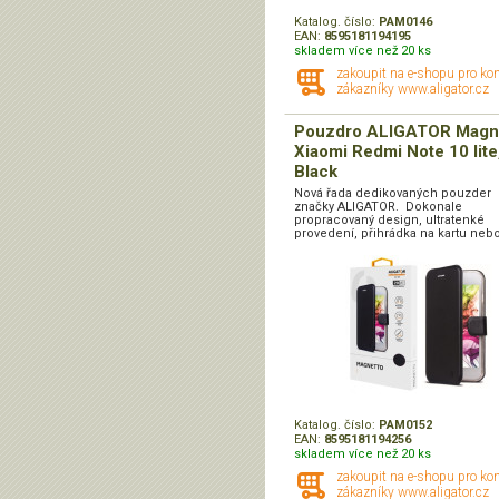
Katalog. číslo:
PAM0146
EAN:
8595181194195
skladem více než 20 ks
zakoupit na e-shopu pro ko
zákazníky www.aligator.cz
Pouzdro ALIGATOR Magn
Xiaomi Redmi Note 10 lite
Black
Nová řada dedikovaných pouzder
značky ALIGATOR. Dokonale
propracovaný design, ultratenké
provedení, přihrádka na kartu nebo
Katalog. číslo:
PAM0152
EAN:
8595181194256
skladem více než 20 ks
zakoupit na e-shopu pro ko
zákazníky www.aligator.cz