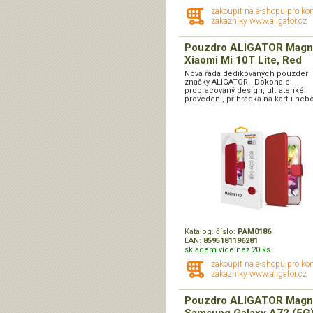
zakoupit na e-shopu pro ko
zákazníky www.aligator.cz
Pouzdro ALIGATOR Magn
Xiaomi Mi 10T Lite, Red
Nová řada dedikovaných pouzder
značky ALIGATOR. Dokonale
propracovaný design, ultratenké
provedení, přihrádka na kartu nebo
Katalog. číslo:
PAM0186
EAN:
8595181196281
skladem více než 20 ks
zakoupit na e-shopu pro ko
zákazníky www.aligator.cz
Pouzdro ALIGATOR Magn