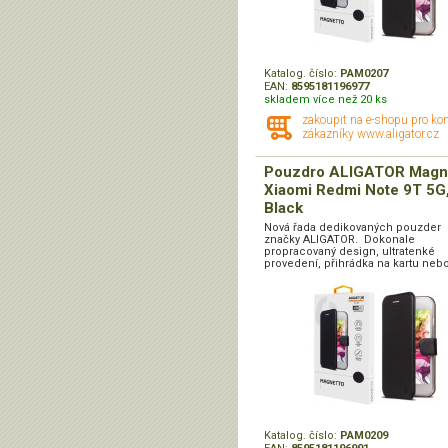
Katalog. číslo:
PAM0207
EAN:
8595181196977
skladem více než 20 ks
zakoupit na e-shopu pro ko
zákazníky www.aligator.cz
Pouzdro ALIGATOR Magn
Xiaomi Redmi Note 9T 5G
Black
Nová řada dedikovaných pouzder
značky ALIGATOR. Dokonale
propracovaný design, ultratenké
provedení, přihrádka na kartu nebo
Katalog. číslo:
PAM0209