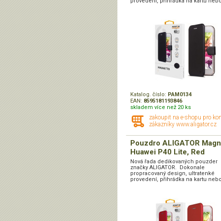
provedení, přihrádka na kartu nebo
Katalog. číslo:
PAM0134
EAN:
8595181193846
skladem více než 20 ks
zakoupit na e-shopu pro ko
zákazníky www.aligator.cz
Pouzdro ALIGATOR Magn
Huawei P40 Lite, Red
Nová řada dedikovaných pouzder
značky ALIGATOR. Dokonale
propracovaný design, ultratenké
provedení, přihrádka na kartu nebo