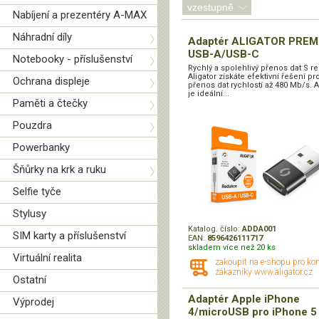
Nabíjení a prezentéry A-MAX
Náhradní díly
Adaptér ALIGATOR PREM
USB-A/USB-C
Notebooky - příslušenství
Rychlý a spolehlivý přenos dat S r
Aligator získáte efektivní řešení pr
Ochrana displeje
přenos dat rychlostí až 480 Mb/s. 
je ideální...
Paměti a čtečky
Pouzdra
Powerbanky
Šňůrky na krk a ruku
Selfie tyče
Stylusy
Katalog. číslo:
ADDA001
SIM karty a příslušenství
EAN:
8596426111717
skladem více než 20 ks
Virtuální realita
zakoupit na e-shopu pro ko
zákazníky www.aligator.cz
Ostatní
Adaptér Apple iPhone
Výprodej
4/microUSB pro iPhone 5 