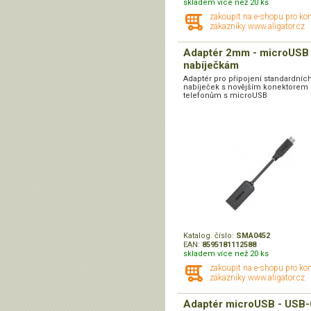
skladem více než 20 ks
zakoupit na e-shopu pro ko
zákazníky www.aligator.cz
Adaptér 2mm - microUSB
nabíječkám
Adaptér pro připojení standardníc
nabíječek s novějším konektorem
telefonům s microUSB
Katalog. číslo:
SMA0452
EAN:
8595181112588
skladem více než 20 ks
zakoupit na e-shopu pro ko
zákazníky www.aligator.cz
Adaptér microUSB - USB