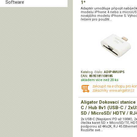
Software
1*
Adaptér umožňuje připojit nabíječ
modelu iPhone 4 nebo s microUS
novějšího modelu iPhone 5. Výho
řešení pro použití...
Katalog. číslo:
ADIP4MUIP5
EAN:
8595181108185
skladem více než 20 ks
zakoupit na e-shopu pro ko
zákazníky www.aligator.cz
Aligator Dokovací stanice
C / Hub 8v1 (USB-C / 2xU
SD / MicroSD/ HDTV / RJ
2x USB-C (Napájení PD až 100W), 2
čtečka karet SD + MicroSD/TF, HD
podporou až 4Kx2K, RJ 45 Etherne
Rozšiřte své...