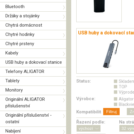
Bluetooth
Držáky a stojánky
Chytrá domácnost
USB huby a dokovací sta
Chytré hodinky
Chytré prsteny
Kabely
USB huby a dokovací stanice
Telefony ALIGATOR
Tablety
Status:
Sklade
TOP
Monitory
Výprode
Výrobce:
Originální ALIGATOR
Aligator
Blackvi
příslušenství
Kompatibilita:
Filtruj
Zr
Originální příslušenství -
ostatní
Řazení podle:
Na str
Nabíjení