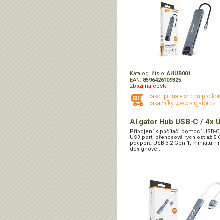
Katalog. číslo:
AHUB001
EAN:
8596426109325
zboží na cestě
zakoupit na e-shopu pro ko
zákazníky www.aligator.cz
Aligator Hub USB-C / 4x 
Připojení k počítači pomocí USB-C,
USB port, přenosová rychlost až 5 
podpora USB 3.2 Gen 1, miniaturní
designové...