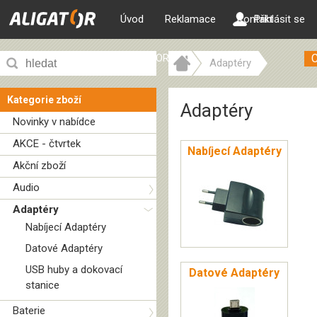
Úvod
Reklamace
Kontakt
Přihlásit se
ALIGATOR web
Adaptéry
Kategorie zboží
Adaptéry
Novinky v nabídce
AKCE - čtvrtek
Nabíjecí Adaptéry
Akční zboží
Audio
Adaptéry
Nabíjecí Adaptéry
Datové Adaptéry
USB huby a dokovací
Datové Adaptéry
stanice
Baterie