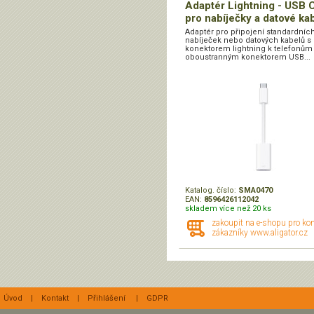
Adaptér Lightning - USB C
pro nabíječky a datové ka
Adaptér pro připojení standardníc
nabíječek nebo datových kabelů s
konektorem lightning k telefonům
oboustranným konektorem USB...
Katalog. číslo:
SMA0470
EAN:
8596426112042
skladem více než 20 ks
zakoupit na e-shopu pro ko
zákazníky www.aligator.cz
Úvod
|
Kontakt
|
Přihlášení
|
GDPR