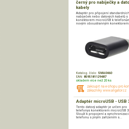
černý pro nabíječky a dat
kabely
Adaptér pro připojení standardníc
nabíječek nebo datových kabelů s
konektorem microUSB k telefonů
novým oboustranným konektorem 
Katalog. číslo:
SMA0460
EAN:
8595181129487
skladem více než 20 ks
zakoupit na e-shopu pro ko
zákazníky www.aligator.cz
Adaptér microUSB - USB 
Tento datový adaptér je určen pro
telefonys konektorem microUSB 3.
Slouží k propojení a synchronizaci
telefonu s jiným zařízením s...