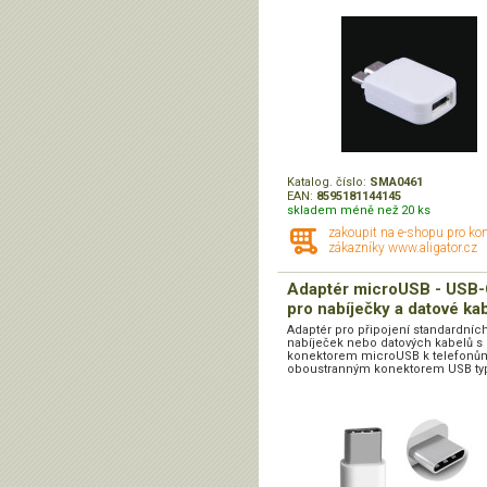
Katalog. číslo:
SMA0461
EAN:
8595181144145
skladem méně než 20 ks
zakoupit na e-shopu pro ko
zákazníky www.aligator.cz
Adaptér microUSB - USB-C
pro nabíječky a datové ka
Adaptér pro připojení standardníc
nabíječek nebo datových kabelů s
konektorem microUSB k telefonů
oboustranným konektorem USB typ