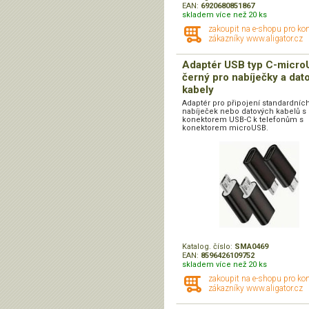
EAN:
6920680851867
skladem více než 20 ks
zakoupit na e-shopu pro ko
zákazníky www.aligator.cz
Adaptér USB typ C-micr
černý pro nabíječky a dat
kabely
Adaptér pro připojení standardníc
nabíječek nebo datových kabelů s
konektorem USB-C k telefonům s
konektorem microUSB.
Katalog. číslo:
SMA0469
EAN:
8596426109752
skladem více než 20 ks
zakoupit na e-shopu pro ko
zákazníky www.aligator.cz