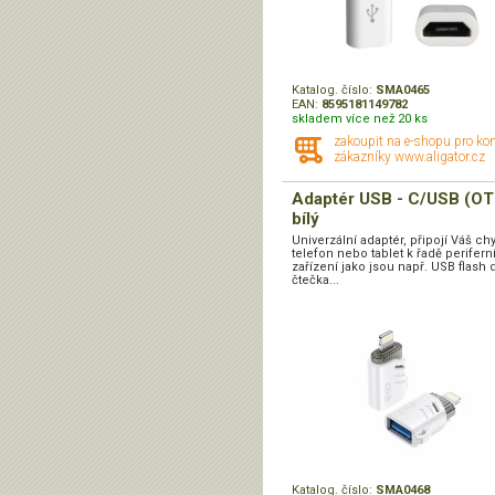
Katalog. číslo:
SMA0465
EAN:
8595181149782
skladem více než 20 ks
zakoupit na e-shopu pro ko
zákazníky www.aligator.cz
Adaptér USB - C/USB (OT
bílý
Univerzální adaptér, připojí Váš chy
telefon nebo tablet k řadě perifern
zařízení jako jsou např. USB flash d
čtečka...
Katalog. číslo:
SMA0468