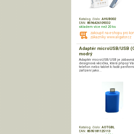
Katalog. číslo:
AHUB002
EAN:
8596426109332
skladem více než 20 ks
zakoupit na e-shopu pro ko
zákazníky www.aligator.cz
Adaptér microUSB/USB (
modrý
Adaptér microUSB/USB je zábavná
designová věcička, která připojí Vá
telefon nebo tablet k řadě perifern
zařízení jako...
Katalog. číslo:
AOTGBL
EAN:
8595181125113