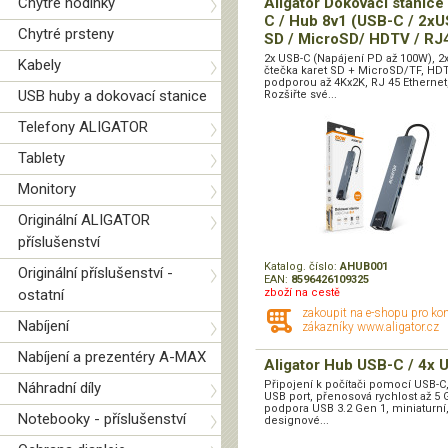
Chytré hodinky
Aligator Dokovací stanice
C / Hub 8v1 (USB-C / 2xU
Chytré prsteny
SD / MicroSD/ HDTV / RJ
2x USB-C (Napájení PD až 100W), 2
Kabely
čtečka karet SD + MicroSD/TF, HD
podporou až 4Kx2K, RJ 45 Etherne
USB huby a dokovací stanice
Rozšiřte své...
Telefony ALIGATOR
Tablety
Monitory
Originální ALIGATOR
příslušenství
Katalog. číslo:
AHUB001
Originální příslušenství -
EAN:
8596426109325
ostatní
zboží na cestě
zakoupit na e-shopu pro ko
Nabíjení
zákazníky www.aligator.cz
Nabíjení a prezentéry A-MAX
Aligator Hub USB-C / 4x 
Připojení k počítači pomocí USB-C,
Náhradní díly
USB port, přenosová rychlost až 5 
podpora USB 3.2 Gen 1, miniaturní
Notebooky - příslušenství
designové...