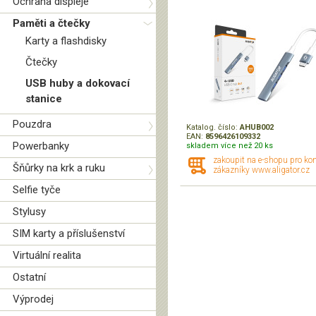
Ochrana displeje
Paměti a čtečky
Karty a flashdisky
Čtečky
USB huby a dokovací
stanice
Pouzdra
Katalog. číslo:
AHUB002
EAN:
8596426109332
Powerbanky
skladem více než 20 ks
zakoupit na e-shopu pro ko
Šňůrky na krk a ruku
zákazníky www.aligator.cz
Selfie tyče
Stylusy
SIM karty a příslušenství
Virtuální realita
Ostatní
Výprodej