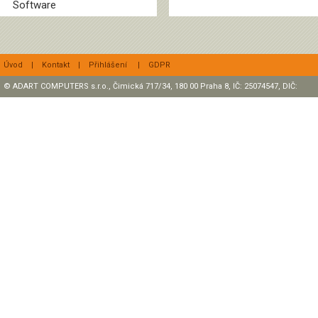
Software
Úvod
|
Kontakt
|
Přihlášení
|
GDPR
© ADART COMPUTERS s.r.o., Čimická 717/34, 180 00 Praha 8, IČ: 25074547, DIČ:
CZ25074547 Zapsaná v OR, sp. zn.: C47307 u rejstříkového soudu v Praze