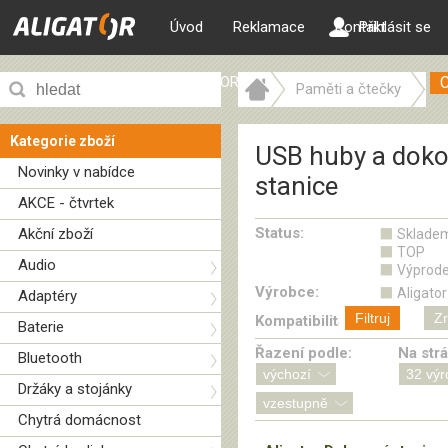
Úvod
Reklamace
Kontakt
Přihlásit se
ALIGATOR web
Paměti a čtečky
USB huby a dokovací stanice
Kategorie zboží
USB huby a doko
Novinky v nabídce
stanice
AKCE - čtvrtek
Status:
Akční zboží
Sklade
TOP
Audio
Výprode
Výrobce:
Aligator
Adaptéry
Filtruj
Zr
Kompatibilita:
Baterie
Řazení podle:
Na str
Bluetooth
Držáky a stojánky
Chytrá domácnost