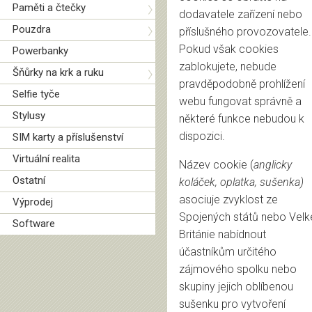
Paměti a čtečky
dodavatele zařízení nebo
Pouzdra
příslušného provozovatele.
Pokud však cookies
Powerbanky
zablokujete, nebude
Šňůrky na krk a ruku
pravděpodobně prohlížení
Selfie tyče
webu fungovat správně a
Stylusy
některé funkce nebudou k
dispozici.
SIM karty a příslušenství
Virtuální realita
Název cookie (
anglicky
Ostatní
koláček, oplatka, sušenka)
asociuje zvyklost ze
Výprodej
Spojených států nebo Velk
Software
Británie nabídnout
účastníkům určitého
zájmového spolku nebo
skupiny jejich oblíbenou
sušenku pro vytvoření