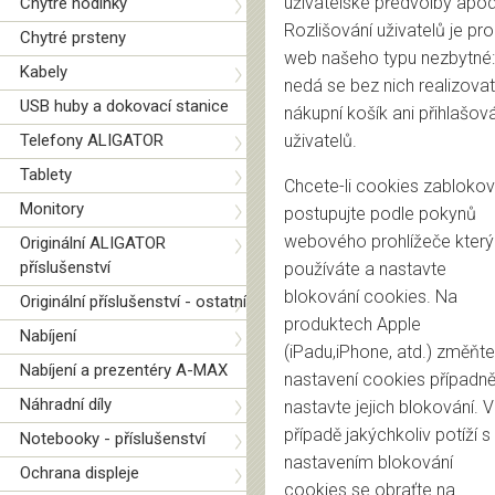
uživatelské předvolby apod
Chytré hodinky
Rozlišování uživatelů je pro
Chytré prsteny
web našeho typu nezbytné:
Kabely
nedá se bez nich realizovat
USB huby a dokovací stanice
nákupní košík ani přihlašov
Telefony ALIGATOR
uživatelů.
Tablety
Chcete-li cookies zablokov
Monitory
postupujte podle pokynů
webového prohlížeče který
Originální ALIGATOR
příslušenství
používáte a nastavte
blokování cookies. Na
Originální příslušenství - ostatní
produktech Apple
Nabíjení
(iPadu,iPhone, atd.) změňte
Nabíjení a prezentéry A-MAX
nastavení cookies případn
Náhradní díly
nastavte jejich blokování. V
případě jakýchkoliv potíží s
Notebooky - příslušenství
nastavením blokování
Ochrana displeje
cookies se obraťte na