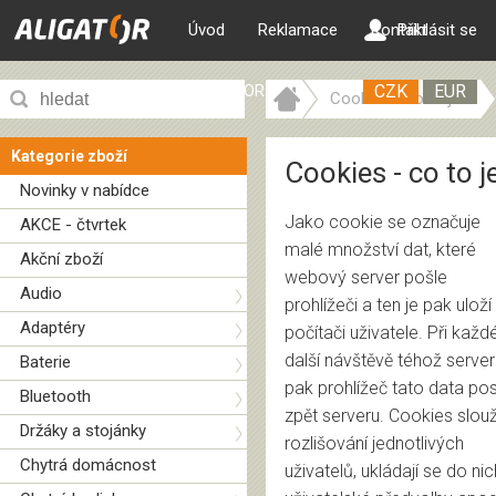
Úvod
Reklamace
Kontakt
Přihlásit se
ALIGATOR web
CZK
EUR
Cookies - co to je?
Kategorie zboží
Cookies - co to j
Novinky v nabídce
Jako cookie se označuje
AKCE - čtvrtek
malé množství dat, které
Akční zboží
webový server pošle
Audio
prohlížeči a ten je pak uloží
Adaptéry
počítači uživatele. Při každ
další návštěvě téhož server
Baterie
pak prohlížeč tato data pos
Bluetooth
zpět serveru. Cookies slouž
Držáky a stojánky
rozlišování jednotlivých
Chytrá domácnost
uživatelů, ukládají se do nic