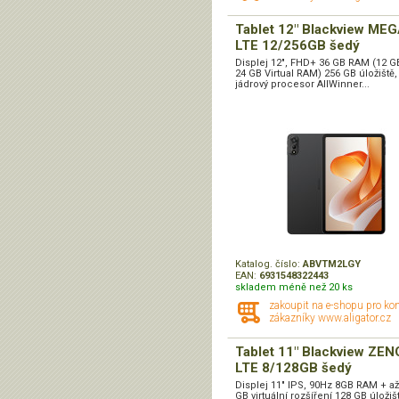
Tablet 12" Blackview MEG
LTE 12/256GB šedý
Displej 12", FHD+ 36 GB RAM (12 
24 GB Virtual RAM) 256 GB úložiště,
jádrový procesor AllWinner...
Katalog. číslo:
ABVTM2LGY
EAN:
6931548322443
skladem méně než 20 ks
zakoupit na e-shopu pro ko
zákazníky www.aligator.cz
Tablet 11" Blackview ZEN
LTE 8/128GB šedý
Displej 11" IPS, 90Hz 8GB RAM + až
GB virtuální rozšíření 128 GB úložiš