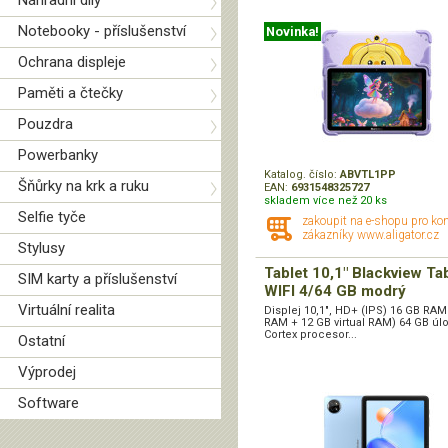
Náhradní díly
Notebooky - příslušenství
Novinka!
Ochrana displeje
Paměti a čtečky
Pouzdra
Powerbanky
Katalog. číslo:
ABVTL1PP
Šňůrky na krk a ruku
EAN:
6931548325727
skladem více než 20 ks
Selfie tyče
zakoupit na e-shopu pro ko
zákazníky www.aligator.cz
Stylusy
Tablet 10,1" Blackview Ta
SIM karty a příslušenství
WIFI 4/64 GB modrý
Virtuální realita
Displej 10,1", HD+ (IPS) 16 GB RAM
RAM + 12 GB virtual RAM) 64 GB úlo
Cortex procesor...
Ostatní
Výprodej
Software