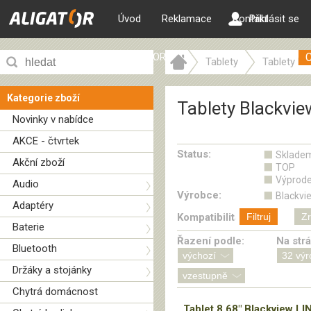
Úvod
Reklamace
Kontakt
Přihlásit se
ALIGATOR web
Tablety
Tablety Bl
Kategorie zboží
Tablety Blackvie
Novinky v nabídce
AKCE - čtvrtek
Status:
Sklade
Akční zboží
TOP
Výprode
Audio
Výrobce:
Blackvi
Adaptéry
Kompatibilita:
Filtruj
Zr
Baterie
Řazení podle:
Na str
Bluetooth
Držáky a stojánky
Chytrá domácnost
Tablet 8,68" Blackview LI