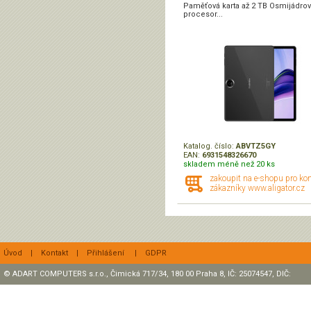
Paměťová karta až 2 TB Osmijádrov
procesor...
Katalog. číslo:
ABVTZ5GY
EAN:
6931548326670
skladem méně než 20 ks
zakoupit na e-shopu pro ko
zákazníky www.aligator.cz
Úvod
|
Kontakt
|
Přihlášení
|
GDPR
© ADART COMPUTERS s.r.o., Čimická 717/34, 180 00 Praha 8, IČ: 25074547, DIČ:
CZ25074547 Zapsaná v OR, sp. zn.: C47307 u rejstříkového soudu v Praze