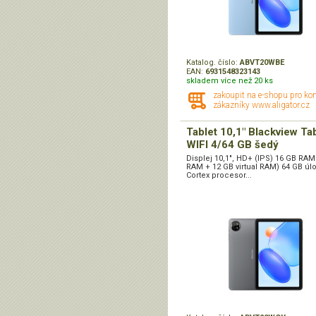
Katalog. číslo:
ABVT20WBE
EAN:
6931548323143
skladem více než 20 ks
zakoupit na e-shopu pro ko
zákazníky www.aligator.cz
Tablet 10,1" Blackview Ta
WIFI 4/64 GB šedý
Displej 10,1", HD+ (IPS) 16 GB RAM
RAM + 12 GB virtual RAM) 64 GB úlo
Cortex procesor...