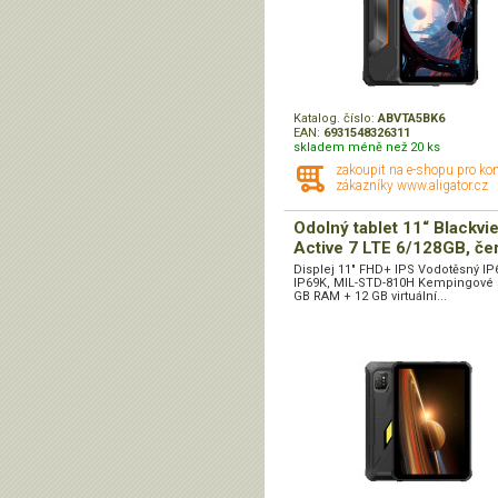
Katalog. číslo:
ABVTA5BK6
EAN:
6931548326311
skladem méně než 20 ks
zakoupit na e-shopu pro ko
zákazníky www.aligator.cz
Odolný tablet 11“ Blackvi
Active 7 LTE 6/128GB, če
Displej 11" FHD+ IPS Vodotěsný IP
IP69K, MIL-STD-810H Kempingové s
GB RAM + 12 GB virtuální...