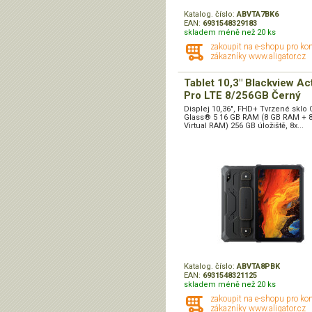
Katalog. číslo:
ABVTA7BK6
EAN:
6931548329183
skladem méně než 20 ks
zakoupit na e-shopu pro ko
zákazníky www.aligator.cz
Tablet 10,3" Blackview Ac
Pro LTE 8/256GB Černý
Displej 10,36", FHD+ Tvrzené sklo 
Glass® 5 16 GB RAM (8 GB RAM + 
Virtual RAM) 256 GB úložiště, 8x...
Katalog. číslo:
ABVTA8PBK
EAN:
6931548321125
skladem méně než 20 ks
zakoupit na e-shopu pro ko
zákazníky www.aligator.cz