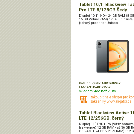
Tablet 10,1" Blackview Ta
Pro LTE 8/128GB Šedý
Displej 10,1", HD+ 24 GB RAM (8 G
16 GB Virtual RAM) 128 GB úložiště,
jádrový procesor Unisoc...
Katalog. číslo:
ABVT60PGY
EAN:
6931548321552
skladem více než 20 ks
zakoupit na e-shopu pro ko
zákazníky www.aligator.cz
Tablet Blackview Active 1
LTE 12/256GB, černý
Displej 11“ FHD+IPS (90Hz obnovo
frekvence) 12 GB RAM - až 36 GB R
GB RAM + 24 GB Virtual RAM) 512 GB