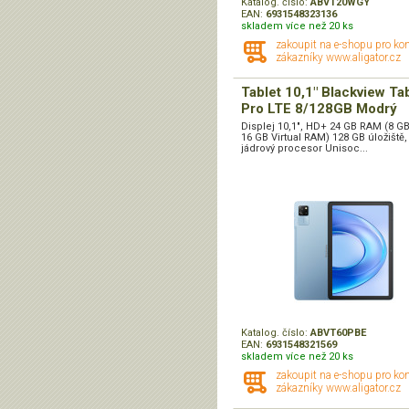
Katalog. číslo:
ABVT20WGY
EAN:
6931548323136
skladem více než 20 ks
zakoupit na e-shopu pro ko
zákazníky www.aligator.cz
Tablet 10,1" Blackview Ta
Pro LTE 8/128GB Modrý
Displej 10,1", HD+ 24 GB RAM (8 G
16 GB Virtual RAM) 128 GB úložiště,
jádrový procesor Unisoc...
Katalog. číslo:
ABVT60PBE
EAN:
6931548321569
skladem více než 20 ks
zakoupit na e-shopu pro ko
zákazníky www.aligator.cz