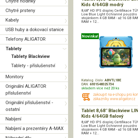
Chytré hodinky
Kids 4/64GB modrý
Chytré prsteny
8,68" HD IPS displej Certifikace T
Low Blue Light Ochranné pouzdro
stojánkem 4 GB RAM - až 16 GB RA
Kabely
RAM + 12...
USB huby a dokovací stanice
Novinka!
Telefony ALIGATOR
Tablety
Tablety Blackview
Tablety - příslušenství
Monitory
Katalog. číslo:
ABVTL1BE
EAN:
6931548325734
Originální ALIGATOR
skladem více než 20 ks
příslušenství
zakoupit na e-shopu pro ko
zákazníky www.aligator.cz
Originální příslušenství -
ostatní
Tablet 8,68" Blackview LI
Kids 4/64GB fialový
Nabíjení
8,68" HD IPS displej Certifikace T
Low Blue Light Ochranné pouzdro
Nabíjení a prezentéry A-MAX
stojánkem 4 GB RAM - až 16 GB RA
RAM + 12...