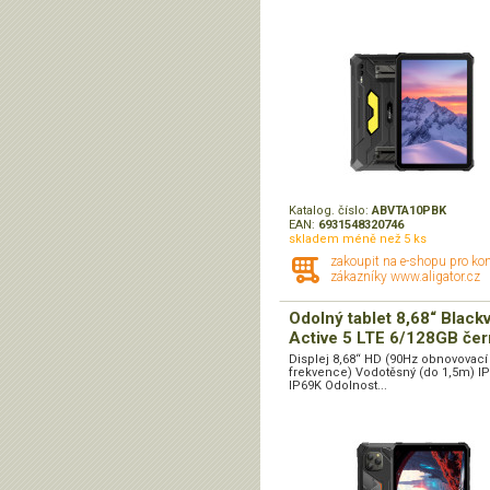
Katalog. číslo:
ABVTA10PBK
EAN:
6931548320746
skladem méně než 5 ks
zakoupit na e-shopu pro ko
zákazníky www.aligator.cz
Odolný tablet 8,68“ Black
Active 5 LTE 6/128GB čer
Displej 8,68“ HD (90Hz obnovovací
frekvence) Vodotěsný (do 1,5m) I
IP69K Odolnost...