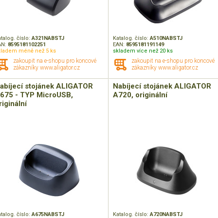
talog. číslo:
A321NABSTJ
Katalog. číslo:
A510NABSTJ
AN:
8595181102251
EAN:
8595181191149
kladem méně než 5 ks
skladem více než 20 ks
zakoupit na e-shopu pro koncové
zakoupit na e-shopu pro koncové
zákazníky www.aligator.cz
zákazníky www.aligator.cz
abíjecí stojánek ALIGATOR
Nabíjecí stojánek ALIGATOR
675 - TYP MicroUSB,
A720, originální
riginální
talog. číslo:
A675NABSTJ
Katalog. číslo:
A720NABSTJ