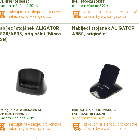
AN:
8596426106317
EAN:
8596426106355
kladem méně než 20 ks
skladem více než 20 ks
zakoupit na e-shopu pro koncové
zakoupit na e-shopu pro koncové
zákazníky www.aligator.cz
zákazníky www.aligator.cz
abíjecí stojánek ALIGATOR
Nabíjecí stojánek ALIGATOR
830/A835, originální (Micro
A850, originální
SB)
talog. číslo:
A830NABSTJ
Katalog. číslo:
A850NABSTJ
AN:
8595181196120
EAN:
8595181105078
kladem více než 20 ks
skladem méně než 5 ks
zakoupit na e-shopu pro koncové
zakoupit na e-shopu pro koncové
zákazníky www.aligator.cz
zákazníky www.aligator.cz