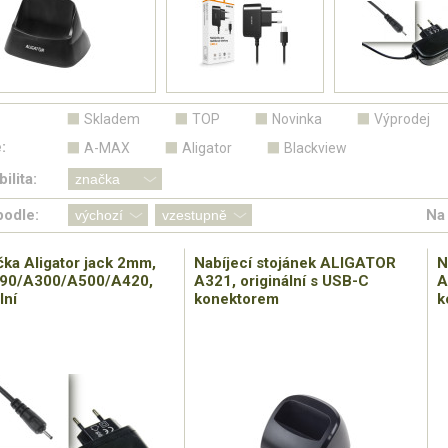
Skladem
TOP
Novinka
Výprodej
:
A-MAX
Aligator
Blackview
ilita:
podle:
Na 
čka Aligator jack 2mm,
Nabíjecí stojánek ALIGATOR
N
290/A300/A500/A420,
A321, originální s USB-C
A
lní
konektorem
k