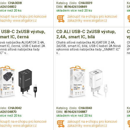
číslo:
CHA0038
Katalog. číslo:
CHA0039
Ka
6426104832
EAN:
8596426104849
E
více než 20 ks
skladem více než 20 ks
s
akoupit na e-shopu pro koncové
zakoupit na e-shopu pro koncové
kazníky www.aligator.cz
zákazníky www.aligator.cz
 USB-C 2xUSB výstup,
CD ALI USB-C 2xUSB výstup,
C
smart IC, černá
2,4A, smart IC, bílá
v
ťová nabíječka ALIGATOR 2.4A,
Chytrá síťová nabíječka ALIGATOR 2.4A,
Ch
art IC, černá, USB-C kabel 2A
2xUSB, smart IC, bílá, USB-C kabel 2A Nová
2x
nná síťová nabíječka řady
výkonná síťová nabíječka řady „SMART IC“
i
“ v...
v...
na
číslo:
CHA0042
Katalog. číslo:
CHA0043
Ka
6426104870
EAN:
8596426104887
E
více než 20 ks
skladem více než 20 ks
s
akoupit na e-shopu pro koncové
zakoupit na e-shopu pro koncové
kazníky www.aligator.cz
zákazníky www.aligator.cz