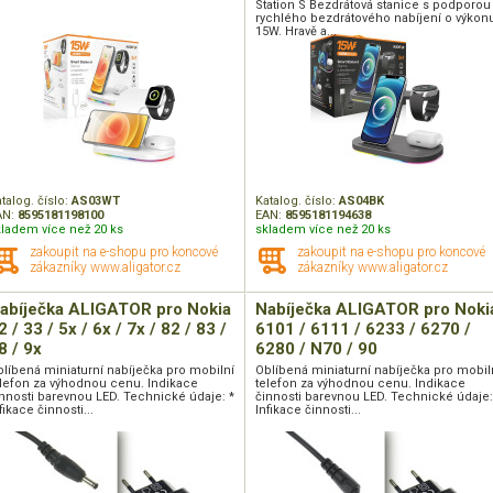
Station S Bezdrátová stanice s podporou
rychlého bezdrátového nabíjení o výkon
15W. Hravě a...
talog. číslo:
AS03WT
Katalog. číslo:
AS04BK
AN:
8595181198100
EAN:
8595181194638
kladem více než 20 ks
skladem více než 20 ks
zakoupit na e-shopu pro koncové
zakoupit na e-shopu pro koncové
zákazníky www.aligator.cz
zákazníky www.aligator.cz
abíječka ALIGATOR pro Nokia
Nabíječka ALIGATOR pro Noki
2 / 33 / 5x / 6x / 7x / 82 / 83 /
6101 / 6111 / 6233 / 6270 /
8 / 9x
6280 / N70 / 90
líbená miniaturní nabíječka pro mobilní
Oblíbená miniaturní nabíječka pro mobil
elefon za výhodnou cenu. Indikace
telefon za výhodnou cenu. Indikace
nnosti barevnou LED. Technické údaje: *
činnosti barevnou LED. Technické údaje:
fikace činnosti...
Infikace činnosti...