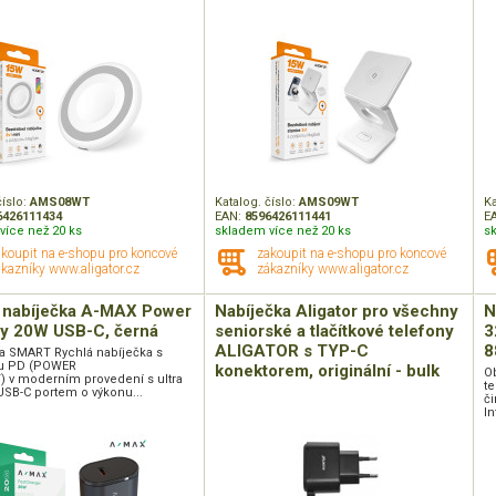
číslo:
AMS08WT
Katalog. číslo:
AMS09WT
Ka
6426111434
EAN:
8596426111441
E
více než 20 ks
skladem více než 20 ks
s
akoupit na e-shopu pro koncové
zakoupit na e-shopu pro koncové
kazníky www.aligator.cz
zákazníky www.aligator.cz
 nabíječka A-MAX Power
Nabíječka Aligator pro všechny
N
ry 20W USB-C, černá
seniorské a tlačítkové telefony
3
ALIGATOR s TYP-C
8
a SMART Rychlá nabíječka s
u PD (POWER
konektorem, originální - bulk
Ob
) v moderním provedení s ultra
t
USB-C portem o výkonu...
či
In