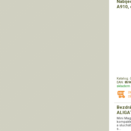
Nabíje
A910, o
Katalog. 
EAN:
859
skladem 
z
zá
Bezdrá
ALIGAT
Mini Mag
kompaktní
a sluchát
s...