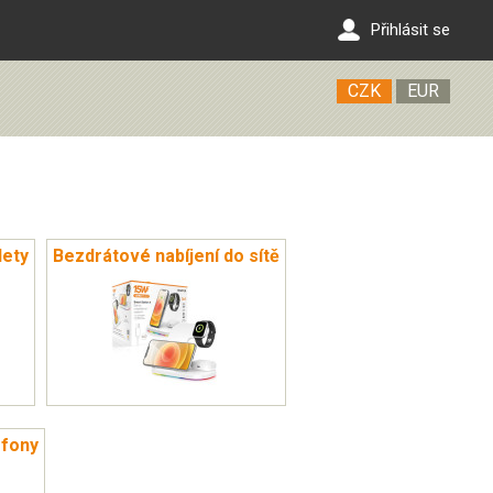
Přihlásit se
CZK
EUR
lety
Bezdrátové nabíjení do sítě
efony