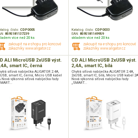
talog. číslo:
CDP0005
Katalog. číslo:
CDP0033
AN:
8595181137239
EAN:
8595181149959
kladem více než 20 ks
skladem více než 20 ks
zakoupit na e-shopu pro koncové
zakoupit na e-shopu pro koncové
zákazníky www.aligator.cz
zákazníky www.aligator.cz
D ALI MicroUSB 2xUSB výst.
CD ALI MicroUSB 2xUSB výst.
,4A, smart IC, černá
2,4A, smart IC, bílá
ytrá síťová nabíječka ALIGATOR 2.4A,
Chytrá síťová nabíječka ALIGATOR 2.4A,
USB, smart IC, černá, Micro USB kabel
2xUSB, smart IC, bílá, Micro USB kabel 2
 Nová výkonná síťová nabíječka řady
Nová výkonná síťová nabíječka řady
SMART...
„SMART...