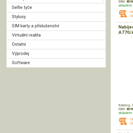
EAN:
859
skladem 
Selfie tyče
z
zá
Stylusy
SIM karty a příslušenství
Nabíje
A770/A
Virtuální realita
Ostatní
Výprodej
Software
Katalog. 
EAN:
859
skladem 
z
zá