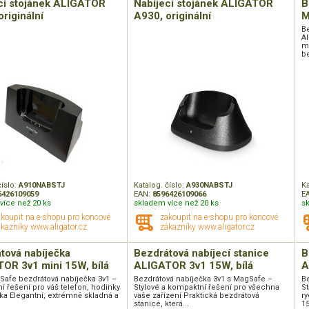
cí stojánek ALIGATOR
Nabíjecí stojánek ALIGATOR
B
riginální
A930, originální
M
B
A
m
be
číslo:
A910NABSTJ
Katalog. číslo:
A930NABSTJ
Ka
6426109059
EAN:
8596426109066
E
více než 20 ks
skladem více než 20 ks
s
akoupit na e-shopu pro koncové
zakoupit na e-shopu pro koncové
kazníky www.aligator.cz
zákazníky www.aligator.cz
tová nabíječka
Bezdrátová nabíjecí stanice
B
OR 3v1 mini 15W, bílá
ALIGATOR 3v1 15W, bílá
A
Safe bezdrátová nabíječka 3v1 –
Bezdrátová nabíječka 3v1 s MagSafe –
Be
 řešení pro váš telefon, hodinky
Stylové a kompaktní řešení pro všechna
St
ka Elegantní, extrémně skladná a
vaše zařízení Praktická bezdrátová
r
stanice, která...
15