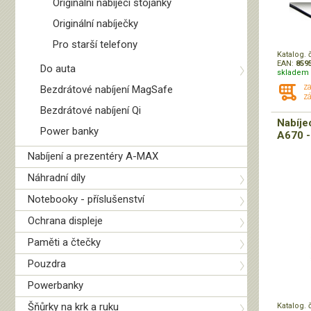
Originální nabíjecí stojánky
Originální nabíječky
Pro starší telefony
Katalog. 
EAN:
859
Do auta
skladem 
z
Bezdrátové nabíjení MagSafe
zá
Bezdrátové nabíjení Qi
Nabíje
Power banky
A670 -
Nabíjení a prezentéry A-MAX
Náhradní díly
Notebooky - příslušenství
Ochrana displeje
Paměti a čtečky
Pouzdra
Powerbanky
Šňůrky na krk a ruku
Katalog. 