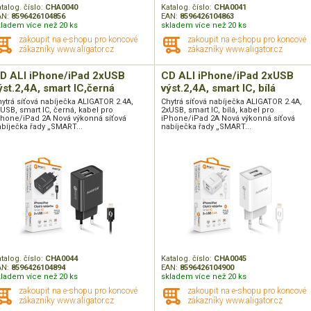
talog. číslo:
CHA0040
Katalog. číslo:
CHA0041
AN:
8596426104856
EAN:
8596426104863
kladem více než 20 ks
skladem více než 20 ks
zakoupit na e-shopu pro koncové
zakoupit na e-shopu pro koncové
zákazníky www.aligator.cz
zákazníky www.aligator.cz
D ALI iPhone/iPad 2xUSB
CD ALI iPhone/iPad 2xUSB
ýst.2,4A, smart IC,černá
výst.2,4A, smart IC, bílá
ytrá síťová nabíječka ALIGATOR 2.4A,
Chytrá síťová nabíječka ALIGATOR 2.4A,
USB, smart IC, černá, kabel pro
2xUSB, smart IC, bílá, kabel pro
Phone/iPad 2A Nová výkonná síťová
iPhone/iPad 2A Nová výkonná síťová
bíječka řady „SMART...
nabíječka řady „SMART...
talog. číslo:
CHA0044
Katalog. číslo:
CHA0045
AN:
8596426104894
EAN:
8596426104900
kladem více než 20 ks
skladem více než 20 ks
zakoupit na e-shopu pro koncové
zakoupit na e-shopu pro koncové
zákazníky www.aligator.cz
zákazníky www.aligator.cz