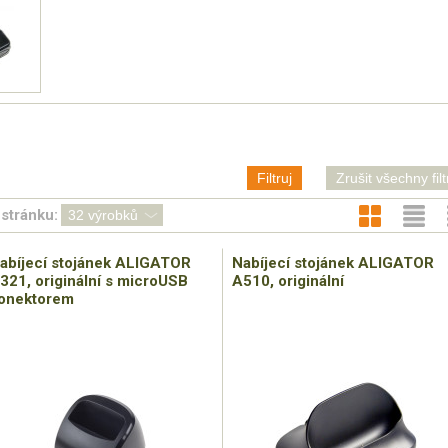
Filtruj
Zrušit všechny filt
stránku:
abíjecí stojánek ALIGATOR
Nabíjecí stojánek ALIGATOR
321, originální s microUSB
A510, originální
onektorem