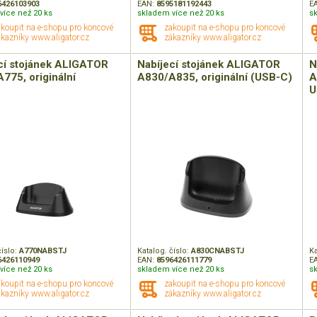
6426103903
EAN:
8595181192443
E
více než 20 ks
skladem více než 20 ks
s
akoupit na e-shopu pro koncové
zakoupit na e-shopu pro koncové
kazníky www.aligator.cz
zákazníky www.aligator.cz
cí stojánek ALIGATOR
Nabíjecí stojánek ALIGATOR
N
775, originální
A830/A835, originální (USB-C)
A
U
číslo:
A770NABSTJ
Katalog. číslo:
A830CNABSTJ
Ka
6426110949
EAN:
8596426111779
E
více než 20 ks
skladem více než 20 ks
s
akoupit na e-shopu pro koncové
zakoupit na e-shopu pro koncové
kazníky www.aligator.cz
zákazníky www.aligator.cz