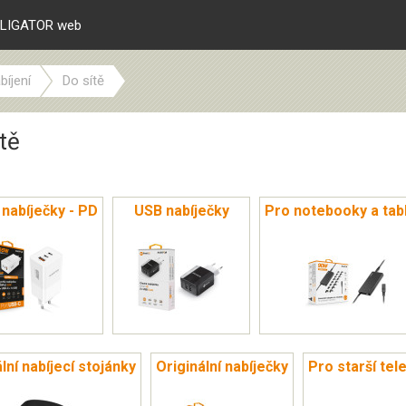
LIGATOR web
bíjení
Do sítě
tě
 nabíječky - PD
USB nabíječky
Pro notebooky a tab
lní nabíjecí stojánky
Originální nabíječky
Pro starší tel