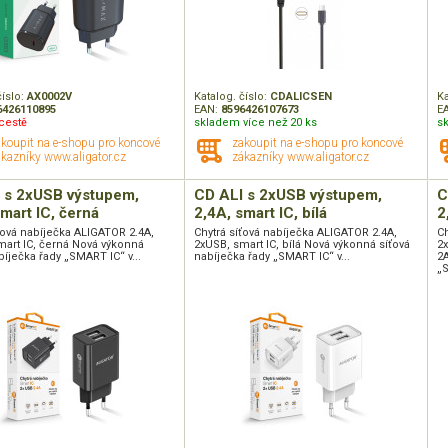
číslo:
AX0002V
Katalog. číslo:
CDALICSEN
Ka
6426110895
EAN:
8596426107673
E
cestě
skladem více než 20 ks
s
akoupit na e-shopu pro koncové
zakoupit na e-shopu pro koncové
kazníky www.aligator.cz
zákazníky www.aligator.cz
 s 2xUSB výstupem,
CD ALI s 2xUSB výstupem,
C
smart IC, černá
2,4A, smart IC, bílá
2
ťová nabíječka ALIGATOR 2.4A,
Chytrá síťová nabíječka ALIGATOR 2.4A,
Ch
mart IC, černá Nová výkonná
2xUSB, smart IC, bílá Nová výkonná síťová
2x
bíječka řady „SMART IC“ v...
nabíječka řady „SMART IC“ v...
2A
„