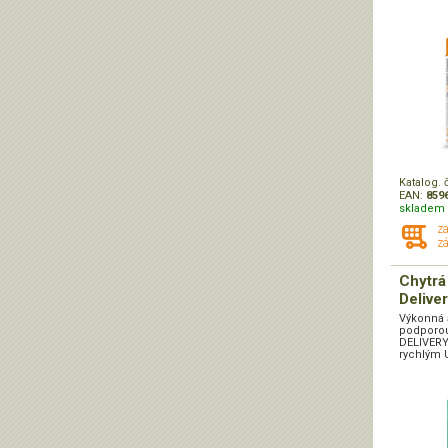
Katalog. 
EAN:
859
skladem 
z
zá
Chytrá
Delive
Výkonná 
podporo
DELIVERY
rychlým 