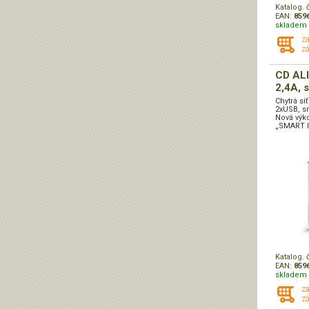
Katalog. 
EAN:
859
skladem 
z
zá
CD ALI
2,4A, 
Chytrá sí
2xUSB, sm
Nová výko
„SMART IC
Katalog. 
EAN:
859
skladem 
z
zá