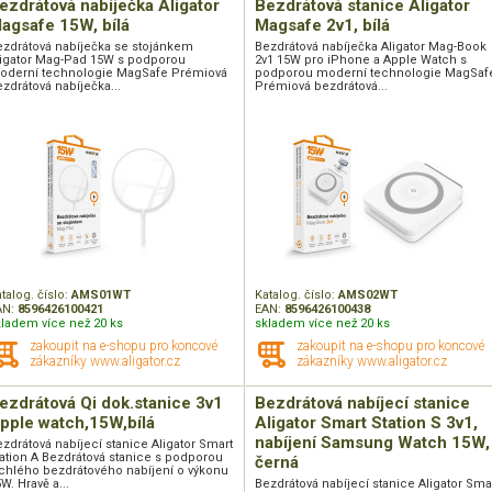
ezdrátová nabíječka Aligator
Bezdrátová stanice Aligator
agsafe 15W, bílá
Magsafe 2v1, bílá
ezdrátová nabíječka se stojánkem
Bezdrátová nabíječka Aligator Mag-Book
ligator Mag-Pad 15W s podporou
2v1 15W pro iPhone a Apple Watch s
oderní technologie MagSafe Prémiová
podporou moderní technologie MagSaf
zdrátová nabíječka...
Prémiová bezdrátová...
talog. číslo:
AMS01WT
Katalog. číslo:
AMS02WT
AN:
8596426100421
EAN:
8596426100438
kladem více než 20 ks
skladem více než 20 ks
zakoupit na e-shopu pro koncové
zakoupit na e-shopu pro koncové
zákazníky www.aligator.cz
zákazníky www.aligator.cz
ezdrátová Qi dok.stanice 3v1
Bezdrátová nabíjecí stanice
pple watch,15W,bílá
Aligator Smart Station S 3v1,
nabíjení Samsung Watch 15W,
zdrátová nabíjecí stanice Aligator Smart
ation A Bezdrátová stanice s podporou
černá
ychlého bezdrátového nabíjení o výkonu
W. Hravě a...
Bezdrátová nabíjecí stanice Aligator Sma