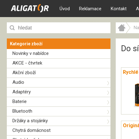
Úvod
Reklamace
Kontakt
A
Na
Kategorie zboží
Do sí
Novinky v nabídce
AKCE - čtvrtek
Rychlé
Akční zboží
Audio
Adaptéry
Baterie
Bluetooth
Držáky a stojánky
Originá
Chytrá domácnost