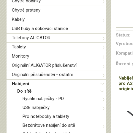
Chytré hodinky
Chytré prsteny
Kabely
USB huby a dokovací stanice
Status:
Telefony ALIGATOR
Výrobce
Tablety
Kompatib
Monitory
Řazení 
Originální ALIGATOR příslušenství
Originální příslušenství - ostatní
Nabíje
pro A
Nabíjení
originá
Do sítě
Rychlé nabíječky - PD
USB nabíječky
Pro notebooky a tablety
Bezdrátové nabíjení do sítě