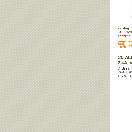
Katalog. 
EAN:
859
zboží na 
z
zá
CD ALI
2,4A, 
Chytrá sí
2xUSB, s
síťová na