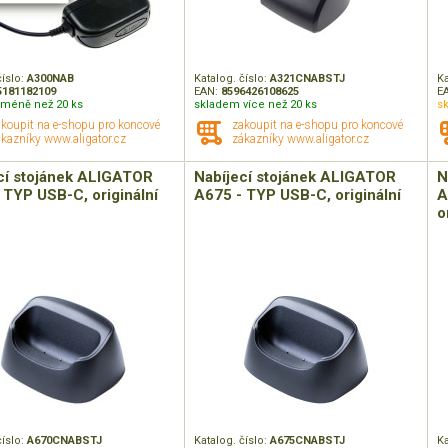
číslo:
A300NAB
Katalog. číslo:
A321CNABSTJ
Ka
5181182109
EAN:
8596426108625
E
méně než 20 ks
skladem více než 20 ks
s
akoupit na e-shopu pro koncové
zakoupit na e-shopu pro koncové
kazníky www.aligator.cz
zákazníky www.aligator.cz
cí stojánek ALIGATOR
Nabíjecí stojánek ALIGATOR
N
 TYP USB-C, originální
A675 - TYP USB-C, originální
A
o
číslo:
A670CNABSTJ
Katalog. číslo:
A675CNABSTJ
Ka