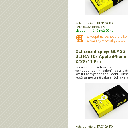
Katalog. číslo:
FAG10AIP7
EAN:
8595181142875
skladem méně než 20 ks
zakoupit na e-shopu pro ko
zákazníky www.aligator.cz
Ochrana displeje GLASS
ULTRA 10x Apple iPhone
X/XS/11 Pro
Sada ochranných skel ve
velkoobchodním balení nabízi ov
kvalitu za zvýhodněnou cenu. Obs
kusů samostatně zabalených skel s
Katalog. číslo:
FAG10AIPX