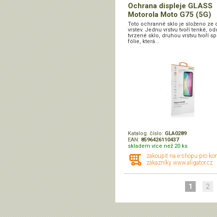
Ochrana displeje GLASS
Motorola Moto G75 (5G)
Toto ochranné sklo je složeno ze 
vrstev. Jednu vrstvu tvoří tenké, o
tvrzené sklo, druhou vrstvu tvoří sp
fólie, která...
Katalog. číslo:
GLA0289
EAN:
8596426110437
skladem více než 20 ks
zakoupit na e-shopu pro ko
zákazníky www.aligator.cz
1
2