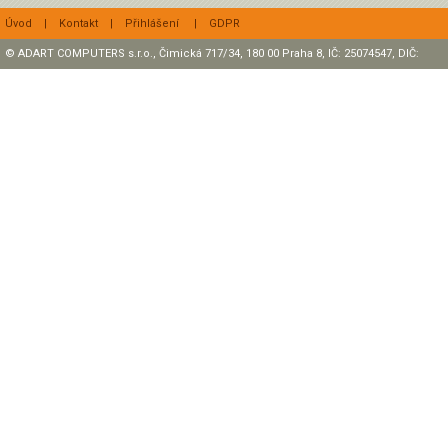
Úvod
|
Kontakt
|
Přihlášení
|
GDPR
© ADART COMPUTERS s.r.o., Čimická 717/34, 180 00 Praha 8, IČ: 25074547, DIČ:
CZ25074547 Zapsaná v OR, sp. zn.: C47307 u rejstříkového soudu v Praze