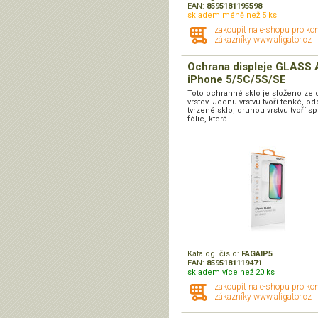
EAN:
8595181195598
skladem méně než 5 ks
zakoupit na e-shopu pro ko
zákazníky www.aligator.cz
Ochrana displeje GLASS 
iPhone 5/5C/5S/SE
Toto ochranné sklo je složeno ze 
vrstev. Jednu vrstvu tvoří tenké, o
tvrzené sklo, druhou vrstvu tvoří sp
fólie, která...
Katalog. číslo:
FAGAIP5
EAN:
8595181119471
skladem více než 20 ks
zakoupit na e-shopu pro ko
zákazníky www.aligator.cz