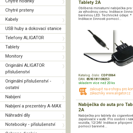
Chytré hodinky
Tablety 2A
Oblíbená miniaturní nabíječka pro 
Chytré prsteny
za výhodnou cenu. Indikace činnos
barevnou LED. Technické údaje: *
Kabely
Indikace činnosti pomocí...
USB huby a dokovací stanice
Telefony ALIGATOR
Tablety
Monitory
Originální ALIGATOR
příslušenství
Katalog. číslo:
CDP0064
EAN:
8595181108253
Originální příslušenství -
skladem více než 20 ks
ostatní
zakoupit na e-shopu pro ko
zákazníky www.aligator.cz
Nabíjení
Nabíječka do auta pro Tab
Nabíjení a prezentéry A-MAX
2A
Náhradní díly
Nabíječka pro tablety do cigaretov
zapalovače v autě. Pro osobní i ná
vozidla, 12/24V. Indikace připojení
Notebooky - příslušenství
pomocí barevné...