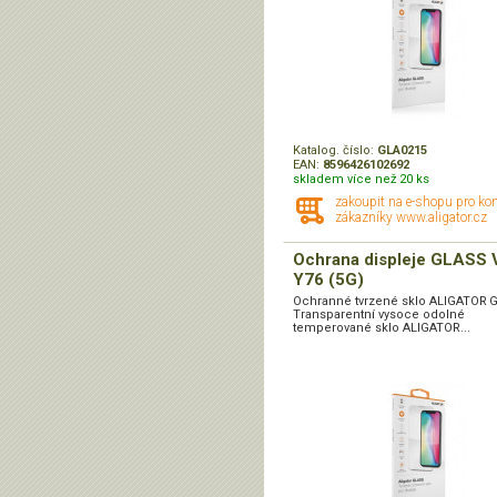
Katalog. číslo:
GLA0215
EAN:
8596426102692
skladem více než 20 ks
zakoupit na e-shopu pro ko
zákazníky www.aligator.cz
Ochrana displeje GLASS 
Y76 (5G)
Ochranné tvrzené sklo ALIGATOR 
Transparentní vysoce odolné
temperované sklo ALIGATOR...