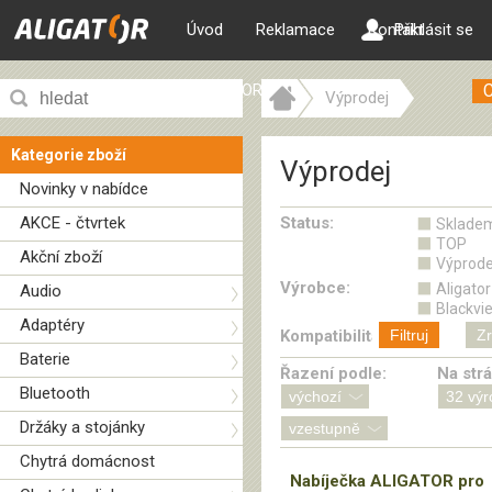
Úvod
Reklamace
Kontakt
Přihlásit se
ALIGATOR web
Výprodej
Kategorie zboží
Výprodej
Novinky v nabídce
AKCE - čtvrtek
Status:
Sklade
TOP
Akční zboží
Výprode
Výrobce:
Aligator
Audio
Blackvi
Adaptéry
Kompatibilita:
Filtruj
Zr
Baterie
Řazení podle:
Na str
Bluetooth
Držáky a stojánky
Chytrá domácnost
Nabíječka ALIGATOR pro