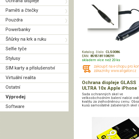
Ochrana displeje
Paměti a čtečky
Pouzdra
Powerbanky
Šňůrky na krk a ruku
Selfie tyče
Katalog. číslo:
CLS0086
EAN:
8595181108291
Stylusy
skladem více než 20 ks
zakoupit na e-shopu pro ko
SIM karty a příslušenství
zákazníky www.aligator.cz
Virtuální realita
Ochrana displeje GLASS
Ostatní
ULTRA 10x Apple iPhone 
Sada ochranných skel ve
Výprodej
velkoobchodním balení nabízi ov
kvalitu za zvýhodněnou cenu. Obs
kusů samostatně zabalených skel s
Software