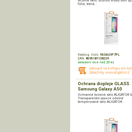
tvrzené sklo, druhou vrstvu tvoří sp
fólie, která...
Katalog. číslo:
FAGAUIP7PL
EAN:
8595181138229
skladem více než 20 ks
zakoupit na e-shopu pro ko
zákazníky www.aligator.cz
Ochrana displeje GLASS
Samsung Galaxy A50
Ochranné tvrzené sklo ALIGATOR 
Transparentní vysoce odolné
temperované sklo ALIGATOR...