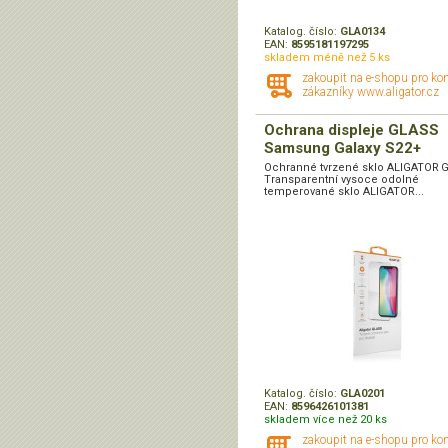
Katalog. číslo:
GLA0134
EAN:
8595181197295
skladem méně než 5 ks
zakoupit na e-shopu pro ko
zákazníky www.aligator.cz
Ochrana displeje GLASS
Samsung Galaxy S22+
Ochranné tvrzené sklo ALIGATOR 
Transparentní vysoce odolné
temperované sklo ALIGATOR...
Katalog. číslo:
GLA0201
EAN:
8596426101381
skladem více než 20 ks
zakoupit na e-shopu pro ko