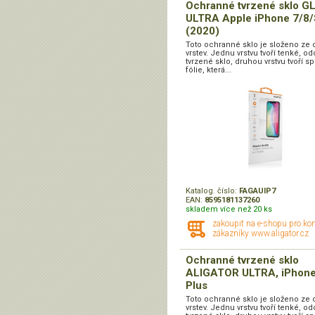
Ochranné tvrzené sklo G
ULTRA Apple iPhone 7/8
(2020)
Toto ochranné sklo je složeno ze 
vrstev. Jednu vrstvu tvoří tenké, o
tvrzené sklo, druhou vrstvu tvoří sp
fólie, která...
Katalog. číslo:
FAGAUIP7
EAN:
8595181137260
skladem více než 20 ks
zakoupit na e-shopu pro ko
zákazníky www.aligator.cz
Ochranné tvrzené sklo
ALIGATOR ULTRA, iPhone
Plus
Toto ochranné sklo je složeno ze 
vrstev. Jednu vrstvu tvoří tenké, o