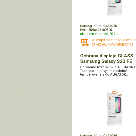
Katalog. číslo:
GLA0265
EAN:
8596426107505
skladem více než 20 ks
zakoupit na e-shopu pro ko
zákazníky www.aligator.cz
Ochrana displeje GLASS
Samsung Galaxy S23 FE
Ochranné tvrzené sklo ALIGATOR 
Transparentní vysoce odolné
temperované sklo ALIGATOR...
Katalog. číslo:
GLA0266