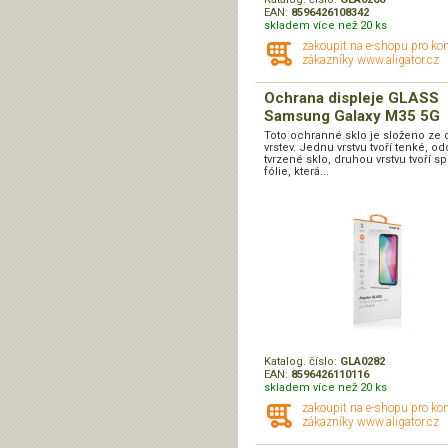
EAN:
8596426108342
skladem více než 20 ks
zakoupit na e-shopu pro ko
zákazníky www.aligator.cz
Ochrana displeje GLASS
Samsung Galaxy M35 5G
Toto ochranné sklo je složeno ze 
vrstev. Jednu vrstvu tvoří tenké, o
tvrzené sklo, druhou vrstvu tvoří sp
fólie, která...
Katalog. číslo:
GLA0282
EAN:
8596426110116
skladem více než 20 ks
zakoupit na e-shopu pro ko
zákazníky www.aligator.cz