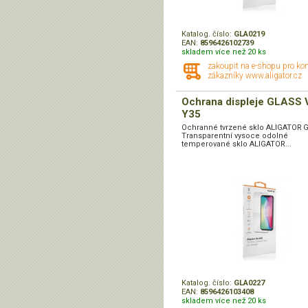
Katalog. číslo:
GLA0219
EAN:
8596426102739
skladem více než 20 ks
zakoupit na e-shopu pro ko
zákazníky www.aligator.cz
Ochrana displeje GLASS 
Y35
Ochranné tvrzené sklo ALIGATOR 
Transparentní vysoce odolné
temperované sklo ALIGATOR...
Katalog. číslo:
GLA0227
EAN:
8596426103408
skladem více než 20 ks