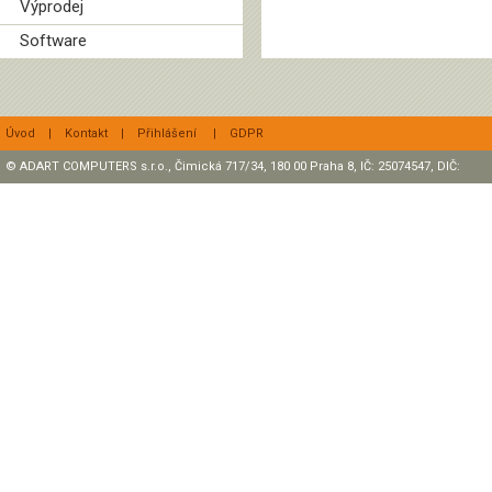
Výprodej
Software
Úvod
|
Kontakt
|
Přihlášení
|
GDPR
© ADART COMPUTERS s.r.o., Čimická 717/34, 180 00 Praha 8, IČ: 25074547, DIČ:
CZ25074547 Zapsaná v OR, sp. zn.: C47307 u rejstříkového soudu v Praze