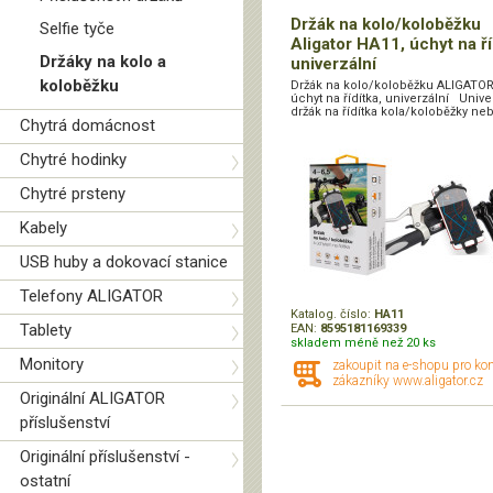
Držák na kolo/koloběžku
Selfie tyče
Aligator HA11, úchyt na ří
Držáky na kolo a
univerzální
koloběžku
Držák na kolo/koloběžku ALIGATOR
úchyt na řídítka, univerzální Unive
držák na řídítka kola/koloběžky neb
Chytrá domácnost
Chytré hodinky
Chytré prsteny
Kabely
USB huby a dokovací stanice
Telefony ALIGATOR
Katalog. číslo:
HA11
Tablety
EAN:
8595181169339
skladem méně než 20 ks
Monitory
zakoupit na e-shopu pro ko
zákazníky www.aligator.cz
Originální ALIGATOR
příslušenství
Originální příslušenství -
ostatní