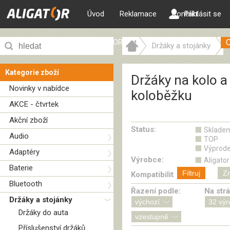
Úvod
Reklamace
Kontakt
Přihlásit se
ALIGATOR web
Držáky a stojánky
Držáky na kolo a koloběžku
Kategorie zboží
Držáky na kolo a
Novinky v nabídce
koloběžku
AKCE - čtvrtek
Akční zboží
Status:
Sklade
Audio
TOP
Výprode
Adaptéry
Výrobce:
Aligator
Baterie
Filtruj
Zr
Kompatibilita:
Bluetooth
Řazení podle:
Na str
Držáky a stojánky
Držáky do auta
Příslušenství držáků