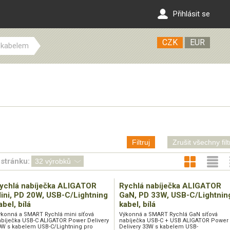
Přihlásit se
CZK
EUR
 kabelem
Filtruj
Zrušit všechny filt
stránku:
ychlá nabíječka ALIGATOR
Rychlá nabíječka ALIGATOR
ini, PD 20W, USB-C/Lightning
GaN, PD 33W, USB-C/Lightnin
abel, bílá
kabel, bílá
ýkonná a SMART Rychlá mini síťová
Výkonná a SMART Rychlá GaN síťová
abíječka USB-C ALIGATOR Power Delivery
nabíječka USB-C + USB ALIGATOR Power
0W s kabelem USB-C/Lightning pro
Delivery 33W s kabelem USB-