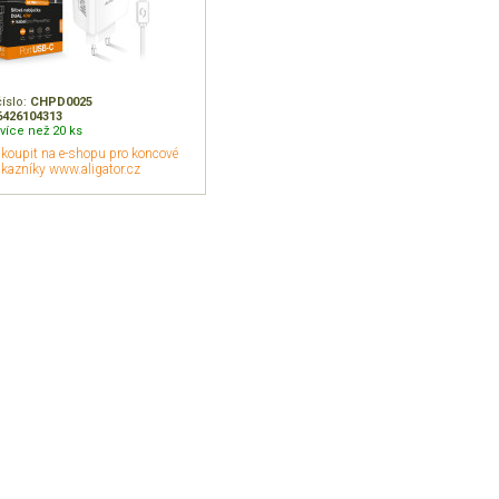
číslo:
CHPD0025
6426104313
více než 20 ks
akoupit na e-shopu pro koncové
kazníky www.aligator.cz