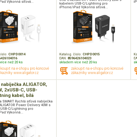
Pad Výkonná síťová...
i
kabelem USB-C/Lightning pro
iPhone/iPad Výkonná síťová...
číslo:
CHPD0014
Katalog. číslo:
CHPD0015
Ka
6426104016
EAN:
8596426104023
E
více než 20 ks
skladem více než 20 ks
s
akoupit na e-shopu pro koncové
zakoupit na e-shopu pro koncové
kazníky www.aligator.cz
zákazníky www.aligator.cz
 nabíječka ALIGATOR,
, 2xUSB-C, USB-
ning kabel, bílá
a SMART Rychlá síťová nabíječka
ALIGATOR Power Delivery 40W s
USB-C/Lightning pro
Pad Výkonná...