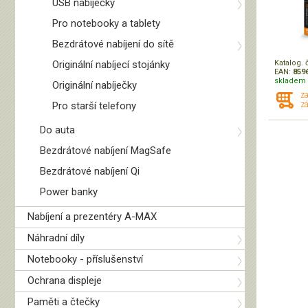
USB nabíječky
Pro notebooky a tablety
Bezdrátové nabíjení do sítě
Originální nabíjecí stojánky
Katalog. 
EAN:
859
skladem 
Originální nabíječky
z
Pro starší telefony
zá
Do auta
Bezdrátové nabíjení MagSafe
Bezdrátové nabíjení Qi
Power banky
Nabíjení a prezentéry A-MAX
Náhradní díly
Notebooky - příslušenství
Ochrana displeje
Paměti a čtečky