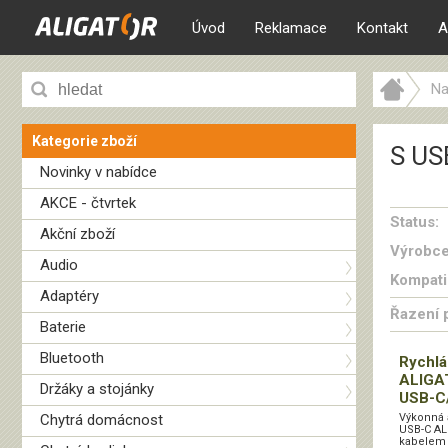
Úvod
Reklamace
Kontakt
A
Na
Kategorie zboží
S US
Novinky v nabídce
AKCE - čtvrtek
Status:
Akční zboží
Výrobce
Audio
Kompatib
Adaptéry
Řazení 
Baterie
Bluetooth
Rychlá
ALIGA
Držáky a stojánky
USB-C/
Chytrá domácnost
Výkonná 
USB-C AL
kabelem 