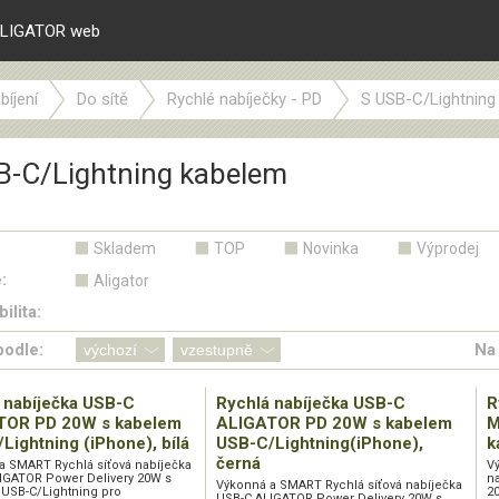
LIGATOR web
bíjení
Do sítě
Rychlé nabíječky - PD
S USB-C/Lightning
B-C/Lightning kabelem
Skladem
TOP
Novinka
Výprodej
:
Aligator
ilita:
podle:
Na 
 nabíječka USB-C
Rychlá nabíječka USB-C
R
TOR PD 20W s kabelem
ALIGATOR PD 20W s kabelem
M
Lightning (iPhone), bílá
USB-C/Lightning(iPhone),
k
černá
a SMART Rychlá síťová nabíječka
V
IGATOR Power Delivery 20W s
n
Výkonná a SMART Rychlá síťová nabíječka
USB-C/Lightning pro
2
USB-C ALIGATOR Power Delivery 20W s