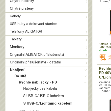
Chytré hodinky
iPhone/i
Chytré prsteny
Kabely
USB huby a dokovací stanice
Telefony ALIGATOR
Tablety
Katalog. 
Monitory
EAN:
859
skladem 
Originální ALIGATOR příslušenství
z
zá
Originální příslušenství - ostatní
Rychlá
Nabíjení
PD 40W
Do sítě
C/Light
Rychlé nabíječky - PD
Výkonná 
2xUSB-C 
Nabíječky bez kabelu
kabelem 
iPhone/i
S USB-C/USB-C kabelem
S USB-C/Lightning kabelem