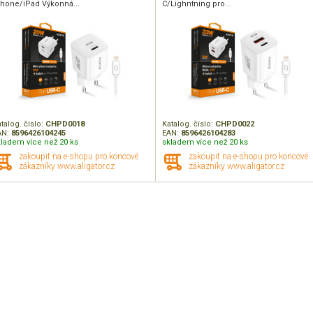
Phone/iPad Výkonná...
C/Lighntning pro...
talog. číslo:
CHPD0018
Katalog. číslo:
CHPD0022
AN:
8596426104245
EAN:
8596426104283
kladem více než 20 ks
skladem více než 20 ks
zakoupit na e-shopu pro koncové
zakoupit na e-shopu pro koncové
zákazníky www.aligator.cz
zákazníky www.aligator.cz