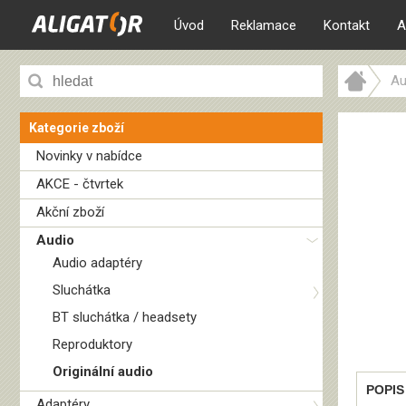
Úvod
Reklamace
Kontakt
A
Au
Kategorie zboží
Novinky v nabídce
AKCE - čtvrtek
Akční zboží
Audio
Audio adaptéry
Sluchátka
BT sluchátka / headsety
Reproduktory
Originální audio
POPIS
Adaptéry