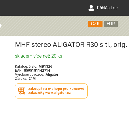
Přihlásit se
CZK
EUR
MHF stereo ALIGATOR R30 s tl., orig.
skladem více než 20 ks
Katalog. číslo:
MB1326
EAN:
8595181142714
Výrobce/dovozce:
Aligator
Záruka:
24M
zakoupit na e-shopu pro koncové
zákazníky www.aligator.cz