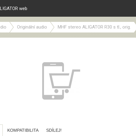
LIGATOR web
dio
Originální audio
MHF stereo ALIGATOR R30 s tl., orig.
KOMPATIBILITA
SDÍLEJ!