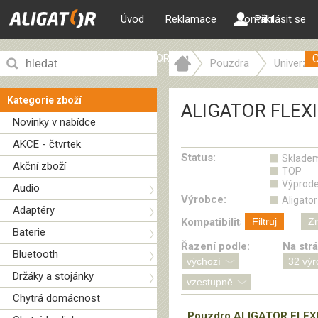
Úvod
Reklamace
Kontakt
Přihlásit se
ALIGATOR web
Pouzdra
Univerzál
ALIGATOR FLEXI-POCKET
Kategorie zboží
ALIGATOR FLEX
Novinky v nabídce
AKCE - čtvrtek
Status:
Sklade
Akční zboží
TOP
Výprode
Audio
Výrobce:
Aligator
Adaptéry
Kompatibilita:
Filtruj
Zr
Baterie
Řazení podle:
Na str
Bluetooth
Držáky a stojánky
Chytrá domácnost
Pouzdro ALIGATOR FLEXI