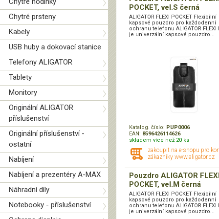
Chytré hodinky
POCKET, vel.S černá
Chytré prsteny
ALIGATOR FLEXI POCKET Flexibilní
kapsové pouzdro pro každodenní
ochranu telefonu ALIGATOR FLEXI
Kabely
je univerzální kapsové pouzdro...
USB huby a dokovací stanice
Telefony ALIGATOR
Tablety
Monitory
Originální ALIGATOR
příslušenství
Katalog. číslo:
PUP0006
Originální příslušenství -
EAN:
8596426114626
skladem více než 20 ks
ostatní
zakoupit na e-shopu pro ko
zákazníky www.aligator.cz
Nabíjení
Nabíjení a prezentéry A-MAX
Pouzdro ALIGATOR FLEXI
POCKET, vel.M černá
Náhradní díly
ALIGATOR FLEXI POCKET Flexibilní
kapsové pouzdro pro každodenní
Notebooky - příslušenství
ochranu telefonu ALIGATOR FLEXI
je univerzální kapsové pouzdro...