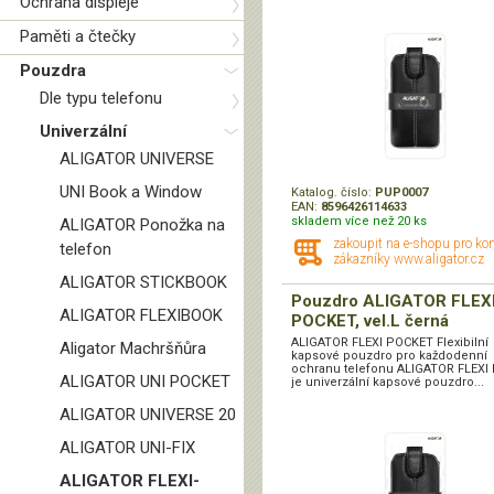
Ochrana displeje
Paměti a čtečky
Pouzdra
Dle typu telefonu
Univerzální
ALIGATOR UNIVERSE
UNI Book a Window
Katalog. číslo:
PUP0007
EAN:
8596426114633
skladem více než 20 ks
ALIGATOR Ponožka na
zakoupit na e-shopu pro ko
telefon
zákazníky www.aligator.cz
ALIGATOR STICKBOOK
Pouzdro ALIGATOR FLEXI
ALIGATOR FLEXIBOOK
POCKET, vel.L černá
ALIGATOR FLEXI POCKET Flexibilní
Aligator Machršňůra
kapsové pouzdro pro každodenní
ochranu telefonu ALIGATOR FLEXI
ALIGATOR UNI POCKET
je univerzální kapsové pouzdro...
ALIGATOR UNIVERSE 20
ALIGATOR UNI-FIX
ALIGATOR FLEXI-