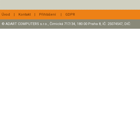
Úvod
|
Kontakt
|
Přihlášení
|
GDPR
© ADART COMPUTERS s.r.o., Čimická 717/34, 180 00 Praha 8, IČ: 25074547, DIČ:
CZ25074547 Zapsaná v OR, sp. zn.: C47307 u rejstříkového soudu v Praze