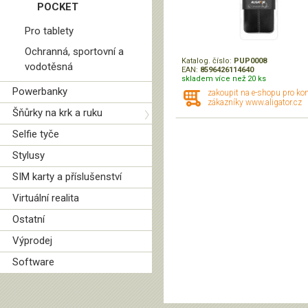
POCKET
Pro tablety
Ochranná, sportovní a
Katalog. číslo:
PUP0008
vodotěsná
EAN:
8596426114640
skladem více než 20 ks
Powerbanky
zakoupit na e-shopu pro ko
zákazníky www.aligator.cz
Šňůrky na krk a ruku
Selfie tyče
Stylusy
SIM karty a příslušenství
Virtuální realita
Ostatní
Výprodej
Software