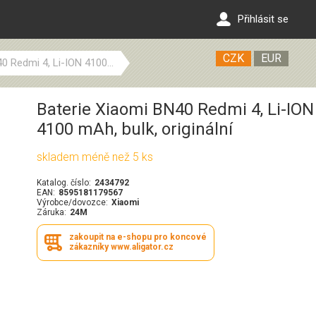
Přihlásit se
CZK
EUR
0 Redmi 4, Li-ION 4100...
Baterie Xiaomi BN40 Redmi 4, Li-ION
4100 mAh, bulk, originální
skladem méně než 5 ks
Katalog. číslo:
2434792
EAN:
8595181179567
Výrobce/dovozce:
Xiaomi
Záruka:
24M
zakoupit na e-shopu pro koncové
zákazníky www.aligator.cz