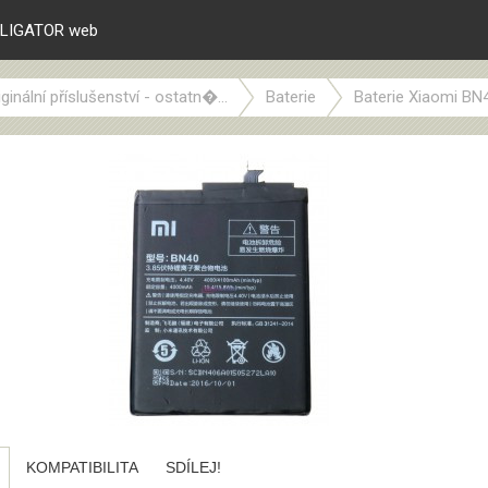
LIGATOR web
iginální příslušenství - ostatn�...
Baterie
Baterie Xiaomi BN4
KOMPATIBILITA
SDÍLEJ!