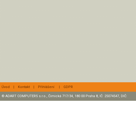
Úvod
|
Kontakt
|
Přihlášení
|
GDPR
© ADART COMPUTERS s.r.o., Čimická 717/34, 180 00 Praha 8, IČ: 25074547, DIČ:
CZ25074547 Zapsaná v OR, sp. zn.: C47307 u rejstříkového soudu v Praze