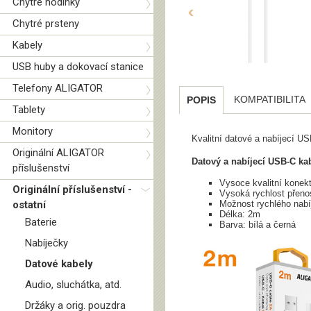
Chytré hodinky
‹
Chytré prsteny
Kabely
USB huby a dokovací stanice
Telefony ALIGATOR
KOMPATIBILITA
POPIS
Tablety
Monitory
Kvalitní datové a nabíjecí 
Originální ALIGATOR
Datový a nabíjecí USB-C ka
příslušenství
Vysoce kvalitní konek
Originální příslušenství -
Vysoká rychlost přeno
ostatní
Možnost rychlého nabí
Délka: 2m
Baterie
Barva: bílá a černá
Nabíječky
Datové kabely
Audio, sluchátka, atd.
Držáky a orig. pouzdra