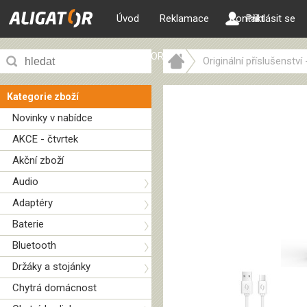
Úvod
Reklamace
Kontakt
Přihlásit se
ALIGATOR web
Originální příslušenství
Kategorie zboží
Novinky v nabídce
AKCE - čtvrtek
Akční zboží
Audio
Adaptéry
Baterie
Bluetooth
Držáky a stojánky
Chytrá domácnost