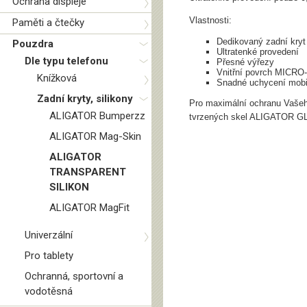
Ochrana displeje
Vlastnosti:
Paměti a čtečky
Dedikovaný zadní kryt
Pouzdra
Ultratenké provedení
Dle typu telefonu
Přesné výřezy
Vnitřní povrch MICR
Knížková
Snadné uchycení mobil
Zadní kryty, silikony
Pro maximální ochranu Vašeho
ALIGATOR Bumperzz
tvrzených skel ALIGATOR G
ALIGATOR Mag-Skin
ALIGATOR
TRANSPARENT
SILIKON
ALIGATOR MagFit
Univerzální
Pro tablety
Ochranná, sportovní a
vodotěsná