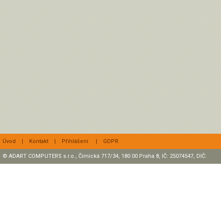
Úvod
|
Kontakt
|
Přihlášení
|
GDPR
© ADART COMPUTERS s.r.o., Čimická 717/34, 180 00 Praha 8, IČ: 25074547, DIČ:
CZ25074547 Zapsaná v OR, sp. zn.: C47307 u rejstříkového soudu v Praze