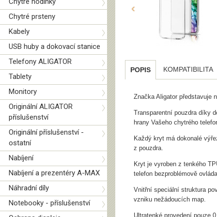
Chytré hodinky
‹
Chytré prsteny
Kabely
USB huby a dokovací stanice
Telefony ALIGATOR
KOMPATIBILITA
POPIS
Tablety
Monitory
Značka Aligator představuj
Originální ALIGATOR
Transparentní pouzdra díky d
příslušenství
hrany Vašeho chytrého telef
Originální příslušenství -
Každý kryt má dokonalé výřez
ostatní
z pouzdra.
Nabíjení
Kryt je vyroben z tenkého TP
Nabíjení a prezentéry A-MAX
telefon bezproblémově ovládal
Náhradní díly
Vnitřní speciální struktura p
vzniku nežádoucích map.
Notebooky - příslušenství
Ultratenké provedení pouze 0