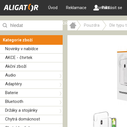
Úvod
Reklamace
Kontakt
Přihlásit se
ALIGATOR web
Pouzdra
Dle typu 
Pouzdro TRANSPARENT ALIGAT
Kategorie zboží
Novinky v nabídce
AKCE - čtvrtek
Akční zboží
Audio
Adaptéry
Baterie
Bluetooth
Držáky a stojánky
Chytrá domácnost