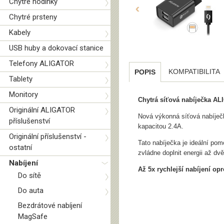
Chytré hodinky
‹
Chytré prsteny
Kabely
USB huby a dokovací stanice
Telefony ALIGATOR
KOMPATIBILITA
POPIS
Tablety
Monitory
Chytrá síťová nabíječka AL
Originální ALIGATOR
Nová výkonná síťová nabíječ
příslušenství
kapacitou 2.4A.
Originální příslušenství -
Tato nabíječka je ideální pom
ostatní
zvládne doplnit energii až dv
Nabíjení
Až 5x rychlejší nabíjení op
Do sítě
Do auta
Bezdrátové nabíjení
MagSafe