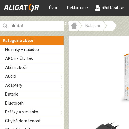
Úvod
Reklamace
Kontakt
Přihlásit se
ALIGATOR web
Nabíjení
Kategorie zboží
Novinky v nabídce
AKCE - čtvrtek
Akční zboží
Audio
Adaptéry
Baterie
Bluetooth
Držáky a stojánky
Chytrá domácnost