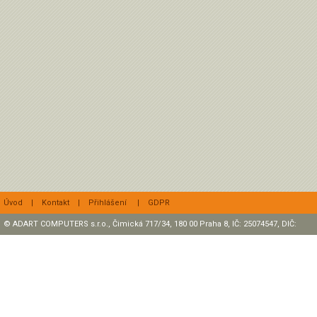
Úvod
|
Kontakt
|
Přihlášení
|
GDPR
© ADART COMPUTERS s.r.o., Čimická 717/34, 180 00 Praha 8, IČ: 25074547, DIČ:
CZ25074547 Zapsaná v OR, sp. zn.: C47307 u rejstříkového soudu v Praze