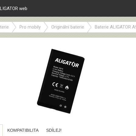
LIGATOR web
terie
Pro mobily
Originální baterie
Baterie ALIGATOR A91
KOMPATIBILITA
SDÍLEJ!