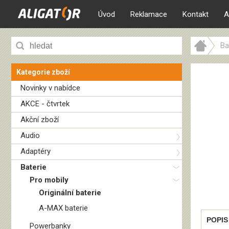
Úvod
Reklamace
Kontakt
A
Ba
Kategorie zboží
Novinky v nabídce
AKCE - čtvrtek
Akční zboží
Audio
Adaptéry
Baterie
Pro mobily
Originální baterie
A-MAX baterie
POPIS
Powerbanky