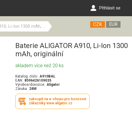
Přihlásit se
CZK
EUR
0, Li-Ion 1300 mAh, ...
Baterie ALIGATOR A910, Li-Ion 1300
mAh, originální
skladem více než 20 ks
Katalog. číslo:
A910BAL
EAN:
8596426109035
Výrobce/dovozce:
Aligator
Záruka:
24M
zakoupit na e-shopu pro koncové
zákazníky www.aligator.cz