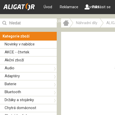
Úvod
Reklamace
Kontakt
Přihlásit se
ALIGATOR web
Náhradní díly
ALIG
Kategorie zboží
Novinky v nabídce
AKCE - čtvrtek
Akční zboží
Audio
Adaptéry
Baterie
Bluetooth
Držáky a stojánky
Chytrá domácnost