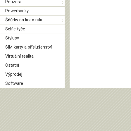
Pouzdra
Powerbanky
Šňůrky na krk a ruku
Selfie tyče
Stylusy
SIM karty a příslušenství
Virtuální realita
Ostatní
Výprodej
Software