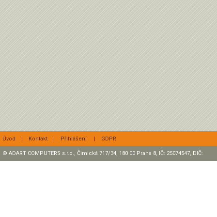
Úvod
|
Kontakt
|
Přihlášení
|
GDPR
© ADART COMPUTERS s.r.o., Čimická 717/34, 180 00 Praha 8, IČ: 25074547, DIČ:
CZ25074547 Zapsaná v OR, sp. zn.: C47307 u rejstříkového soudu v Praze