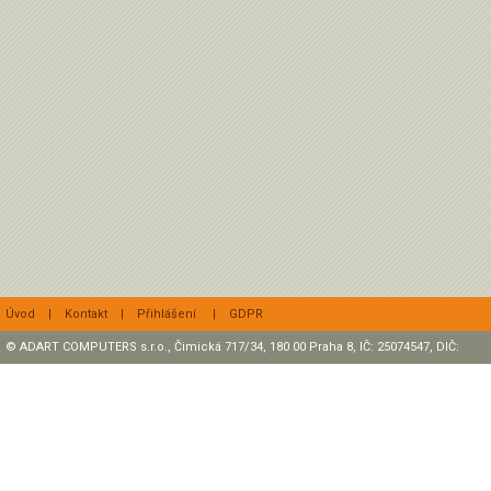
Úvod
|
Kontakt
|
Přihlášení
|
GDPR
© ADART COMPUTERS s.r.o., Čimická 717/34, 180 00 Praha 8, IČ: 25074547, DIČ:
CZ25074547 Zapsaná v OR, sp. zn.: C47307 u rejstříkového soudu v Praze