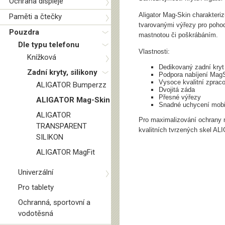
Ochrana displeje
Aligator Mag-Skin charakteri
Paměti a čtečky
tvarovanými výřezy pro pohod
Pouzdra
mastnotou či poškrábáním.
Dle typu telefonu
Vlastnosti:
Knížková
Dedikovaný zadní kry
Zadní kryty, silikony
Podpora nabíjení Mag
Vysoce kvalitní zprac
ALIGATOR Bumperzz
Dvojitá záda
Přesné výřezy
ALIGATOR Mag-Skin
Snadné uchycení mobil
ALIGATOR
Pro maximalizování ochrany m
TRANSPARENT
kvalitních tvrzených skel 
SILIKON
ALIGATOR MagFit
Univerzální
Pro tablety
Ochranná, sportovní a
vodotěsná