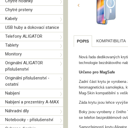
Chytré hodinky
‹
Chytré prsteny
Kabely
USB huby a dokovací stanice
Telefony ALIGATOR
KOMPATIBILITA
POPIS
Tablety
Monitory
Nová řada dedikovaných kr
Originální ALIGATOR
technologie bezdrátového na
příslušenství
Určeno pro MagSafe
Originální příslušenství -
Zadní část krytu je vyrobena 
ostatní
feromagnetická samolepka, kt
Nabíjení
Mag-Skin kompatibilní s veš
Nabíjení a prezentéry A-MAX
Záda krytu jsou lehce vyvýšen
Náhradní díly
Boky jsou vyrobeny z čirého 
se telefon bezproblémově ovl
Notebooky - příslušenství
Samozřejmostí krytu Aligator