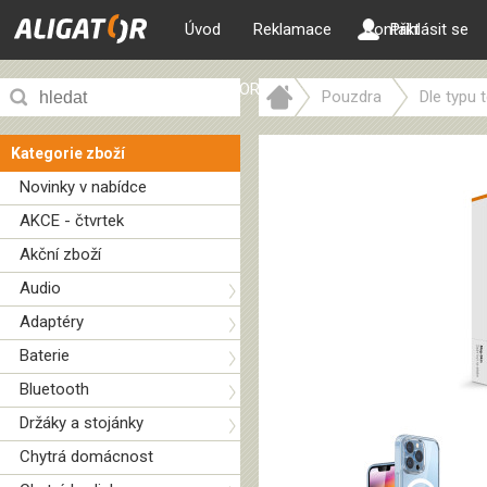
Úvod
Reklamace
Kontakt
Přihlásit se
ALIGATOR web
Pouzdra
Dle typu 
Kategorie zboží
Novinky v nabídce
AKCE - čtvrtek
Akční zboží
Audio
Adaptéry
Baterie
Bluetooth
Držáky a stojánky
Chytrá domácnost