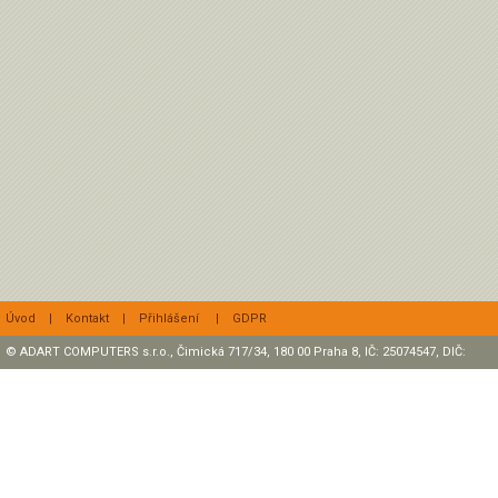
Úvod
|
Kontakt
|
Přihlášení
|
GDPR
© ADART COMPUTERS s.r.o., Čimická 717/34, 180 00 Praha 8, IČ: 25074547, DIČ:
CZ25074547 Zapsaná v OR, sp. zn.: C47307 u rejstříkového soudu v Praze