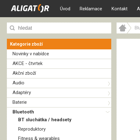
Úvod
Reklamace
Kontakt
A
Bl
Kategorie zboží
Novinky v nabídce
AKCE - čtvrtek
Akční zboží
Audio
Adaptéry
Baterie
Bluetooth
BT sluchátka / headsety
Reproduktory
Fitness & wearables