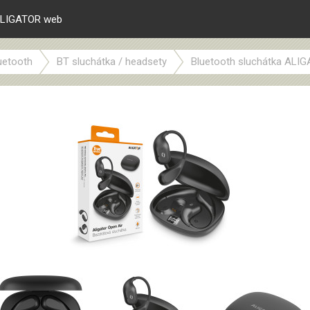
LIGATOR web
uetooth
BT sluchátka / headsety
Bluetooth sluchátka ALIGA