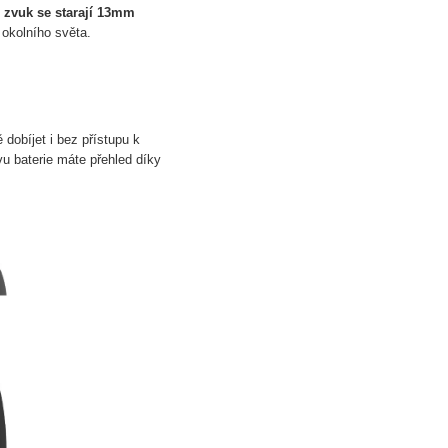
í zvuk se starají
13mm
 okolního světa.
dobíjet i bez přístupu k
vu baterie máte přehled díky