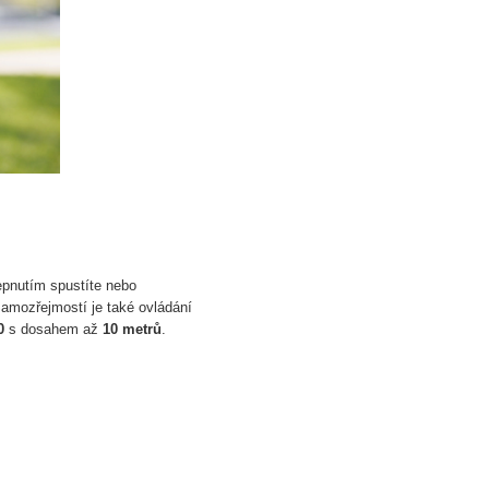
epnutím spustíte nebo
 Samozřejmostí je také ovládání
0
s dosahem až
10 metrů
.