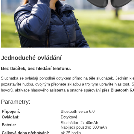
Jednoduché ovládání
Bez tlačítek, bez hledání telefonu.
Sluchátka se ovládají pohodlně dotykem přímo na těle sluchátek. Jedním kl
pozastavíte hudbu, dvojitým přepnete skladbu a trojitým upravíte hlasitost.
hovorů, aktivace hlasového asistenta a snadné spárování přes
Bluetooth 6.
Parametry:
Připojení:
Bluetooth verze 6.0
Ovládání:
Dotykové
Sluchátka: 2x 40mAh
Baterie:
Nabíjecí pouzdro: 300mAh
Celková doba přehrávání:
až 25 hodin