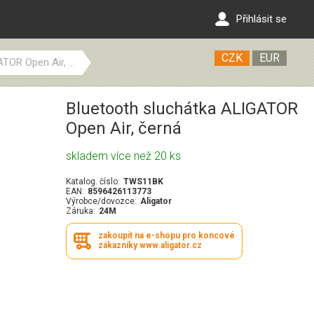
Přihlásit se
CZK
EUR
TOR Open Air, ...
Bluetooth sluchátka ALIGATOR
Open Air, černá
skladem více než 20 ks
Katalog. číslo:
TWS11BK
EAN:
8596426113773
Výrobce/dovozce:
Aligator
Záruka:
24M
zakoupit na e-shopu pro koncové
zákazníky www.aligator.cz